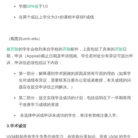
学期
GPA低
于1.0
在两个或以上学分为3+的课程中获得F成绩
（截图自uvm.edu）
被开除
的学生会收到来自学校的
开除
邮件，上面包括了具体的
开除
日
期，申诉（Appeal)截止日期及申诉指南。学生若对处分有异议可提出申
诉，申诉信必须包括以下内容：
第一部分：解释遇到学术困难的原因及情有可原的理由（如果学
生对成绩有异议，需要联系注册办公室或者教授，有关成绩的问
题应在提交申诉信之间解决。）
第二部分：提交实现学业成功的计划，包括说明在下一学期将用
于改善学习成绩的资源
未选择申诉或申诉未成功的学生，将没有资格注册入学。
3.学术诚信
UVM鼓励所有学生负责任地学习，创造和分享知识。所有 UVM 的学生