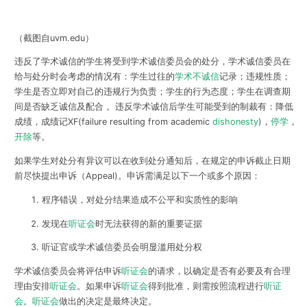
（截图自uvm.edu）
违反了学术诚信的学生将受到学术诚信委员会的处分，学术诚信委员在
给与处分时会考虑的情况有：学生过往的
学术不诚信
记录；违规性质；
学生是否立即对自己的违规行为负责；学生的行为态度；学生在调查期
间是否缺乏诚信及配合 。违反学术诚信后学生可能受到的制裁有：
降低
成绩，成绩记XF(failure resulting from academic
dishonesty
)，
停学
，
开除
等。
如果学生对处分有异议可以在收到处分通知后，在规定的申诉截止日期
前尽快提出申诉（Appeal)。申诉需满足以下一个或多个原因：
程序错误，对处分结果造成不公平和实质性的影响
发现在
听证会
时无法获得的新的重要证据
听证官或学术诚信委员会明显滥用处分权
学术诚信委员会将评估申诉
听证会
的请求，以确定是否有必要及有合理
理由安排
听证会
。如果申诉
听证会
得到批准，则需按照流程进行
听证
会
。
听证会
做出的决定是最终决定。