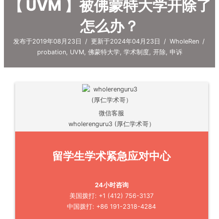
【 UVM 】被佛蒙特大学开除了
怎么办？
发布于2019年08月23日
/
更新于2024年04月23日
/
WholeRen
/
probation
,
UVM
,
佛蒙特大学
,
学术制度
,
开除
,
申诉
微信客服
wholerenguru3 (厚仁学术哥）
留学生学术紧急应对中心
24小时咨询
美国拨打: +1 (412) 756-3137
中国拨打: +86 191-2318-4284