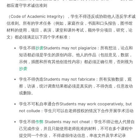
都应遵守学术诚信准则
（Code of Academic Integrity），学生不得违反或协助他人违反学术诚
信准则。所有的学术任务（例如，家庭作业，书面和口头报告，图书馆
材料的使用，项目，表演，课堂和课外考试，额外学分项目，研究，论
文）都必须满足以下四个学术标准：
学生不得
抄袭
Students may not plagiarize：所有想法，论点和
短语都必须是学生的原创内容。他人的作品（包括意见，数据，
示例，插图和所有其他创造性内容）都必须正确引用，否则视为
抄袭
学生不得伪造Students may not fabricate：所有实验数据，观
察，访谈，统计调查结果都必须是真实的，不得伪造，任意改动
或删除。
学生不可私自串通合作Students may work cooperatively, but
not collude：学生只可以在老师授权的情况下合作开展学术活动
学生不得
作弊
Students may not cheat：学生不得让他人代替自
己完成作业，并且只能使用老师批准的材料，不可在多个课程中
提交同一个作业， 不得虚假传达信息，串改文件及学术记录