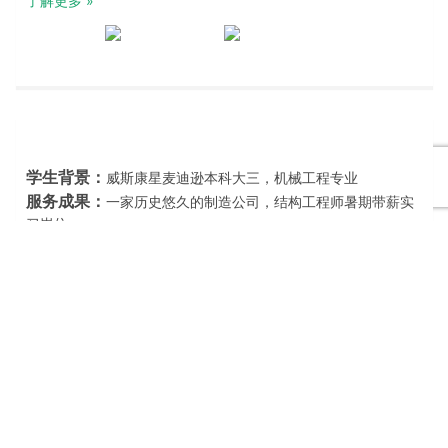
了解更多 »
学生背景：
威斯康星麦迪逊本科大三，机械工程专业
服务成果：
一家历史悠久的制造公司，结构工程师暑期带薪实
习岗位
X同学进入快车道™服务后，厚仁求职导师帮助学生快速完成简历
修改，将带有“学生气”的简历修改为求职方向。导师帮助学生分
析岗位并辅导学生回答申请中的相关问题。收到面试邀请后，辅
导学生面试技巧，以及完成面试模拟练习。最终，在两次面试
后，成功收获offer！
了解更多 »