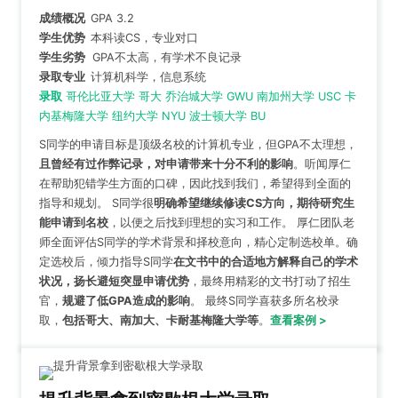
成绩概况
GPA 3.2
学生优势
本科读CS，专业对口
学生劣势
GPA不太高，有学术不良记录
录取专业
计算机科学，信息系统
录取
哥伦比亚大学 哥大 乔治城大学 GWU 南加州大学 USC 卡
内基梅隆大学 纽约大学 NYU 波士顿大学 BU
S同学的申请目标是顶级名校的计算机专业，但GPA不太理想，
且曾经有过作弊记录，对申请带来十分不利的影响
。听闻厚仁
在帮助犯错学生方面的口碑，因此找到我们，希望得到全面的
指导和规划。 S同学很
明确希望继续修读CS方向，期待研究生
能申请到名校
，以便之后找到理想的实习和工作。 厚仁团队老
师全面评估S同学的学术背景和择校意向，精心定制选校单。确
定选校后，倾力指导S同学
在文书中的合适地方解释自己的学术
状况，扬长避短突显申请优势
，最终用精彩的文书打动了招生
官，
规避了低GPA造成的影响
。 最终S同学喜获多所名校录
取，
包括哥大、南加大、卡耐基梅隆大学等
。
查看案例 >