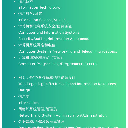
信息技术
Information Technology.
信息科学/研究
Information Science/Studies.
计算机和信息系统安全/信息保证
Computer and Information Systems
Security/Auditing/Information Assurance.
计算机系统网络和电信
Computer Systems Networking and Telecommunications.
计算机编程/程序员（普通）
Computer Programming/Programmer, General.
网页，数字/多媒体和信息资源设计
Web Page, Digital/Multimedia and Information Resources
Design.
信息学
Informatics.
网络和系统管理/管理员
Network and System Administration/Administrator.
数据建模/仓储和数据库管理
Data Modeling/Warehousing and Database Administration.