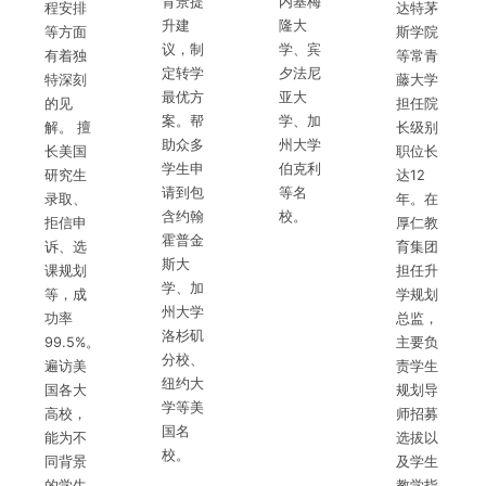
背景提
内基梅
程安排
达特茅
升建
隆大
等方面
斯学院
议，制
学、宾
有着独
等常青
定转学
夕法尼
特深刻
藤大学
最优方
亚大
的见
担任院
案。帮
学、加
解。 擅
长级别
助众多
州大学
长美国
职位长
学生申
伯克利
研究生
达12
请到包
等名
录取、
年。在
含约翰
校。
拒信申
厚仁教
霍普金
诉、选
育集团
斯大
课规划
担任升
学、加
等，成
学规划
州大学
功率
总监，
洛杉矶
99.5%。
主要负
分校、
遍访美
责学生
纽约大
国各大
规划导
学等美
高校，
师招募
国名
能为不
选拔以
校。
同背景
及学生
的学生
教学指