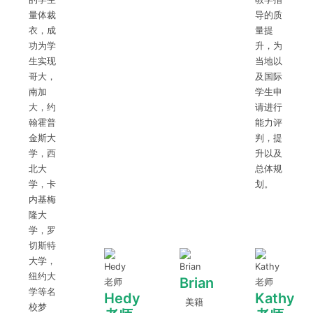
量体裁
导的质
衣，成
量提
功为学
升，为
生实现
当地以
哥大，
及国际
南加
学生申
大，约
请进行
翰霍普
能力评
金斯大
判，提
学，西
升以及
北大
总体规
学，卡
划。
内基梅
隆大
学，罗
切斯特
大学，
纽约大
Brian
学等名
Hedy
Kathy
美籍
校梦