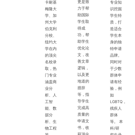
更是致
卡耐基
专业知
力于帮
梅隆大
识挖掘
助国际
学、加
学生特
学生取
州大学
质，打
得成
伯克利
造适合
功，帮
分校、
学生本
助学生
纽约大
身的独
优化论
学在内
特申请
文，改
的顶尖
品牌。
善文章
名校录
同时对
逻辑，
取，热
于少数
以及更
门专业
群体申
地道的
涵盖商
请有经
措辞
业分
验，例
等，指
析、人
如
导学生
工智
LGBTQ，
完成高
能、数
残疾人
质量的
据分
群体
申请文
析、生
等。 本
书，收
物工程
科/研
获顶尖
等。
究生录