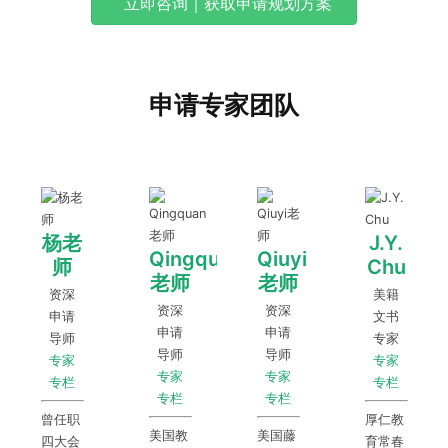
立即咨询｜获取申请规划方案
申请专家团队
杨老
J.Y.
Qingquan
Qiuyi
师
Chu
老师
老师
资深
美籍
资深
资深
申请
文书
申请
申请
导师
专家
导师
导师
专家
专家
专家
专家
专栏
专栏
专栏
专栏
曾任职
厚仁教
美国教
美国藤
四大会
育常春