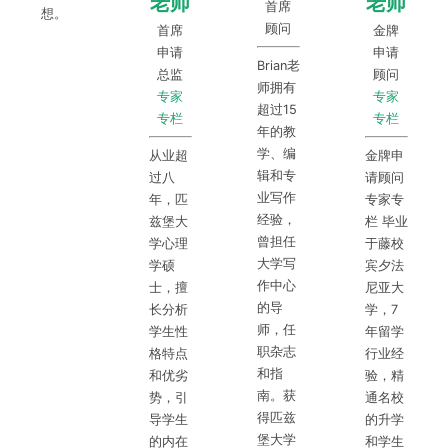
老师
老师
首席
想。
顾问
首席
金牌
申请
申请
Brian老
总监
顾问
师拥有
专家
专家
超过15
专栏
专栏
年的教
学、编
从业超
金牌申
辑和专
过八
请顾问
业写作
年，匹
专家专
经验，
兹堡大
栏 毕业
曾担任
学心理
于藤校
大学写
学硕
宾夕法
作中心
士，擅
尼亚大
的导
长分析
学，7
师，任
学生性
年留学
职杂志
格特点
行业经
和指
和优劣
验，精
南。获
势，引
通名校
得匹兹
导学生
的升学
堡大学
的内在
和学生