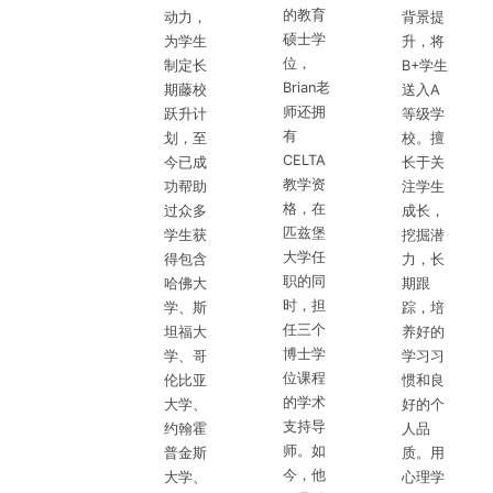
的教育
动力，
背景提
硕士学
为学生
升，将
位，
制定长
B+学生
Brian老
期藤校
送入A
师还拥
跃升计
等级学
有
划，至
校。擅
CELTA
今已成
长于关
教学资
功帮助
注学生
格，在
过众多
成长，
匹兹堡
学生获
挖掘潜
大学任
得包含
力，长
职的同
哈佛大
期跟
时，担
学、斯
踪，培
任三个
坦福大
养好的
博士学
学、哥
学习习
位课程
伦比亚
惯和良
的学术
大学、
好的个
支持导
约翰霍
人品
师。如
普金斯
质。用
今，他
大学、
心理学