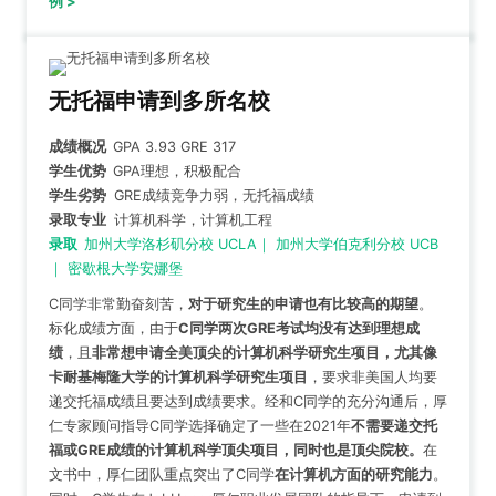
例 >
无托福申请到多所名校
成绩概况
GPA 3.93 GRE 317
学生优势
GPA理想，积极配合
学生劣势
GRE成绩竞争力弱，无托福成绩
录取专业
计算机科学，计算机工程
录取
加州大学洛杉矶分校 UCLA｜ 加州大学伯克利分校 UCB
｜ 密歇根大学安娜堡
C同学非常勤奋刻苦，
对于研究生的申请也有比较高的期望
。
标化成绩方面，由于
C同学两次GRE考试均没有达到理想成
绩
，且
非常想申请全美顶尖的计算机科学研究生项目，尤其像
卡耐基梅隆大学的计算机科学研究生项目
，要求非美国人均要
递交托福成绩且要达到成绩要求。经和C同学的充分沟通后，厚
仁专家顾问指导C同学选择确定了一些在2021年
不需要递交托
福或GRE成绩的计算机科学顶尖项目，同时也是顶尖院校。
在
文书中，厚仁团队重点突出了C同学
在计算机方面的研究能力
。