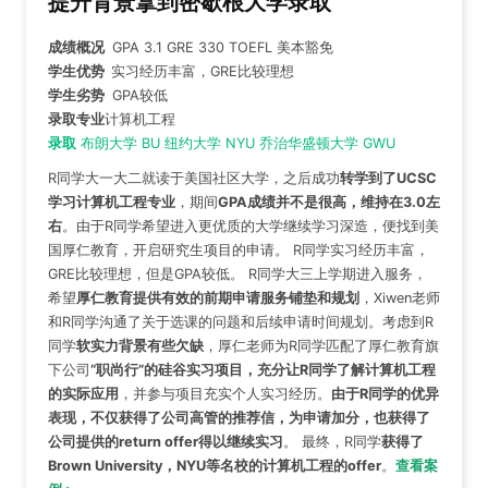
提升背景拿到密歇根大学录取
成绩概况
GPA 3.1 GRE 330 TOEFL 美本豁免
学生优势
实习经历丰富，GRE比较理想
学生劣势
GPA较低
录取专业
计算机工程
录取
布朗大学 BU 纽约大学 NYU 乔治华盛顿大学 GWU
R同学大一大二就读于美国社区大学，之后成功
转学到了UCSC
学习计算机工程专业
，期间
GPA成绩并不是很高，维持在3.0左
右
。由于R同学希望进入更优质的大学继续学习深造，便找到美
国厚仁教育，开启研究生项目的申请。 R同学实习经历丰富，
GRE比较理想，但是GPA较低。 R同学大三上学期进入服务，
希望
厚仁教育提供有效的前期申请服务铺垫和规划
，Xiwen老师
和R同学沟通了关于选课的问题和后续申请时间规划。考虑到R
同学
软实力背景有些欠缺
，厚仁老师为R同学匹配了厚仁教育旗
下公司
“职尚行”的硅谷实习项目，充分让R同学了解计算机工程
的实际应用
，并参与项目充实个人实习经历。
由于R同学的优异
表现，不仅获得了公司高管的推荐信，为申请加分，也获得了
公司提供的return offer得以继续实习
。 最终，R同学
获得了
Brown University，NYU等名校的计算机工程的offer
。
查看案