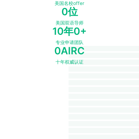
美国名校offer
0
位
美国双语导师
10年
0
+
专业申请团队
0
AIRC
GPA 3.6+ T
十年权威认证
GPA 3.85+ TOEFL 
西北大
GPA 3.85+ TOEFL 
康奈尔
GPA 3.
U.S. News
哥伦比亚
GPA 3.2+ G
U.S. News
圣路易斯华
GPA 3.
U.S. News
圣路易斯华
GPA 3.
U.S. News
南加州
GPA 3.6+ T
U.S. News
南加州
GPA 3.
U.S. News
纽约大
GPA 3.9+ G
U.S. News
纽约大
GPA 3.85+ TOEFL 
U.S. News
纽约大
GPA 3.6+ T
U.S. News
纽约大
GPA 3.