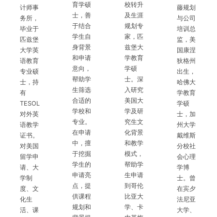
育学硕
校转升
计师事
藤规划
士，善
及生涯
务所，
与公司
于结合
规划专
毕业于
培训总
学生自
家，匹
匹兹堡
监，美
身背景
兹堡大
大学英
国康涅
和申请
学教育
语教育
狄格州
意向，
学硕
专业硕
出生，
帮助学
士。深
士，持
哈佛大
生筛选
入研究
有
学教育
合适的
美国大
TESOL
学硕
学校和
学及研
对外英
士，加
专业。
究生文
语教学
州大学
在申请
化背景
证书。
戴维斯
中，擅
和教学
对美国
分校社
于挖掘
模式，
留学申
会心理
学生的
帮助学
请、大
学博
申请亮
生申请
学制
士。曾
点，提
到哥伦
度、文
在宾夕
供课程
比亚大
化生
法尼亚
规划和
学、卡
活、课
大学、