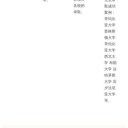
名校的
取成功
录取。
案例：
哥伦比
亚大学
普林斯
顿大学
哥伦比
亚大学
西北大
学 布朗
大学 达
特茅斯
大学 宾
夕法尼
亚大学
等。