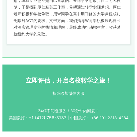
想，录取专业也不是自己喜欢的。W同学不想放弃自己的名校
梦，于是找到厚仁精英工作室，希望通过转学实现梦想。厚仁
老师积极和学校争取，用W同学在高中期间修的大学课程成功
免除对ACT的要求。文书方面，我们指导W同学积极展现自己
对酒店管理专业的热情和理解，最终成功打动招生官，收获梦
校纽约大学的录取。
立即评估，开启名校转学之旅！
扫码添加微信客服
24/7不间断服务！30分钟内回复！
+1 (412) 756-3137
美国拨打：
| 中国拨打：
+86 191-2318-4284