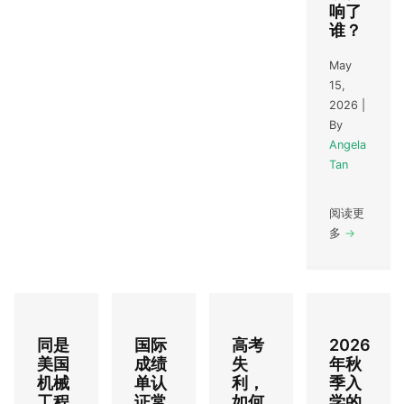
响了
谁？
May
15,
2026
|
By
Angela
Tan
阅读更
多
→
同是
国际
高考
2026
美国
成绩
失
年秋
机械
单认
利，
季入
工程
证常
如何
学的