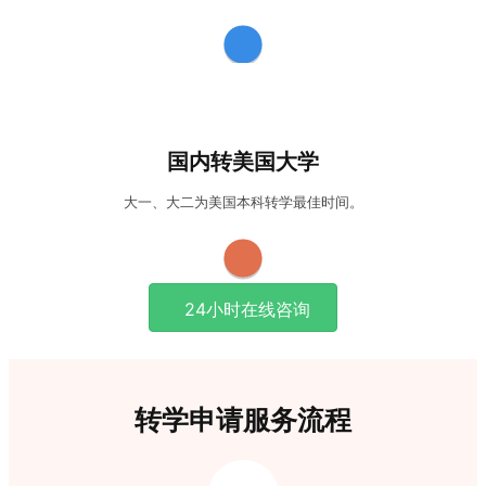
案例 保障你的美国转学之路顺畅无忧！
社区大学又被归类为转升大学，从该类型大学转入美国四年
制大学是省时省力的捷径。社大转学享受美国教育系统中特
有的转学优待政策，直通美国名校。 坐拥美国本土院校网络
国内转美国大学
支持，深谙美国社区大学转学体系， 密切联系美国一流社区
大学。 专业的转学团队 8年转学经验，1500+社大转学成功
大一、大二为美国本科转学最佳时间。
案例 保障你的美国转学之路顺畅无忧！
24小时在线咨询
转学申请服务流程