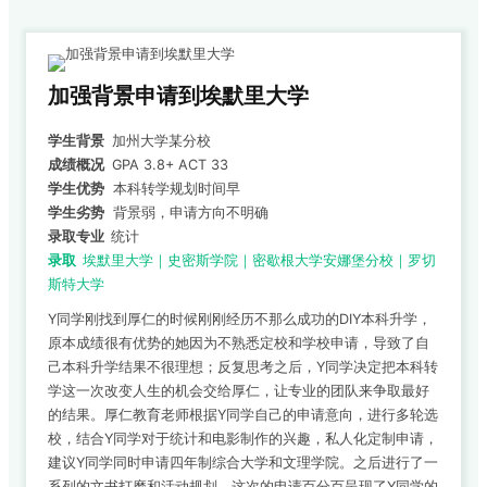
加强背景申请到埃默里大学
学生背景
加州大学某分校
成绩概况
GPA 3.8+ ACT 33
学生优势
本科转学规划时间早
学生劣势
背景弱，申请方向不明确
录取专业
统计
录取
埃默里大学｜史密斯学院｜密歇根大学安娜堡分校｜罗切
斯特大学
Y同学刚找到厚仁的时候刚刚经历不那么成功的DIY本科升学，
原本成绩很有优势的她因为不熟悉定校和学校申请，导致了自
己本科升学结果不很理想；反复思考之后，Y同学决定把本科转
学这一次改变人生的机会交给厚仁，让专业的团队来争取最好
的结果。厚仁教育老师根据Y同学自己的申请意向，进行多轮选
校，结合Y同学对于统计和电影制作的兴趣，私人化定制申请，
建议Y同学同时申请四年制综合大学和文理学院。之后进行了一
系列的文书打磨和活动规划，这次的申请百分百呈现了Y同学的