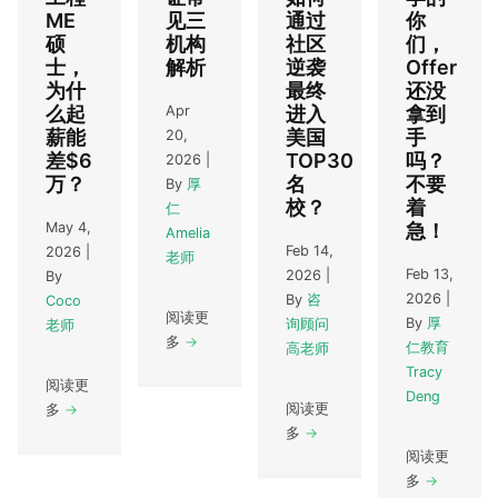
ME
见三
通过
你
硕
机构
社区
们，
士，
解析
逆袭
Offer
为什
最终
还没
Apr
么起
进入
拿到
薪能
美国
手
20,
差$6
TOP30
吗？
2026
|
万？
名
不要
By
厚
校？
着
仁
May 4,
急！
Amelia
Feb 14,
2026
|
老师
Feb 13,
2026
|
By
2026
|
By
咨
Coco
阅读更
By
厚
询顾问
老师
多
→
仁教育
高老师
Tracy
阅读更
Deng
阅读更
多
→
多
→
阅读更
多
→