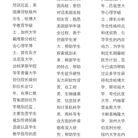
培训总监，美
国高校，密切
年，匹兹堡大
国康涅狄格州
对话美国名校
学心理学硕
出生，哈佛大
招生官，熟悉
士，擅长分析
学教育学硕
美国留学申请
学生性格特点
士，加州大学
全过程。善于
和优劣势，引
戴维斯分校社
挖掘学生潜
导学生的内在
会心理学博
力，帮助学生
动力，为学生
士。曾在宾夕
探索规划未
制定长期藤校
法尼亚大学、
来，根据学生
跃升计划，至
达特茅斯学院
的特点，帮助
今已成功帮助
等常青藤大学
学生提升硬性
过众多学生获
担任院长级别
实力和软性背
得包含哈佛大
职位长达12
景。在工程
学、斯坦福大
年。在厚仁教
类、生物健康
学、哥伦比亚
育集团担任升
类、信息技术
大学、约翰霍
学规划总监，
和计算机科学
普金斯大学、
主要负责学生
类、商科等专
卡耐基梅隆大
规划导师招募
业方面的申请
学、加州大学
选拔以及学生
都有深入研
伯克利分校、
教学指导的质
究，帮助学生
纽约大学在内