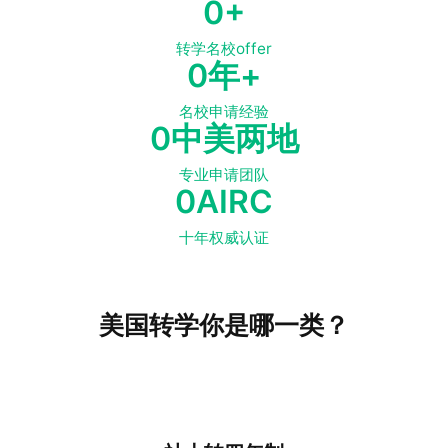
0
+
转学名校offer
0
年+
名校申请经验
0
中美两地
专业申请团队
0
AIRC
十年权威认证
美国转学你是哪一类？
社区大学又被归类为转升大学，从该类型大学转入美国四年
制大学是省时省力的捷径。社大转学享受美国教育系统中特
有的转学优待政策，直通美国名校。 坐拥美国本土院校网络