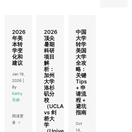
2026
2026
中国
年美
顶尖
大学
本转
暑期
转学
学变
科研
美国
化和
项目
大学
建议
解
全攻
析：
略：
Jan 19,
加州
关键
大学
Tips
2026
|
洛杉
+ 申
By
矶分
请流
Kathy
校
程 +
导师
（UCLA）
避坑
vs 剑
指南
阅读更
桥大
多
→
Oct
学
（University
14,