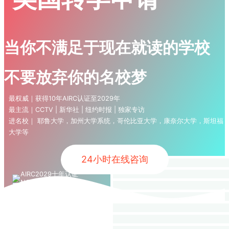
当你不满足于现在就读的学校
不要放弃你的名校梦
最权威｜获得10年AIRC认证至2029年
最主流｜CCTV | 新华社 | 纽约时报 | 独家专访
进名校｜ 耶鲁大学，加州大学系统，哥伦比亚大学，康奈尔大学，斯坦福
大学等
24小时在线咨询
GPA 
GPA 2.
堪萨斯州
GPA 3.
圣路易斯华
GPA 3.
加州大学圣地
GPA 3.
U.S. News
加州大学戴