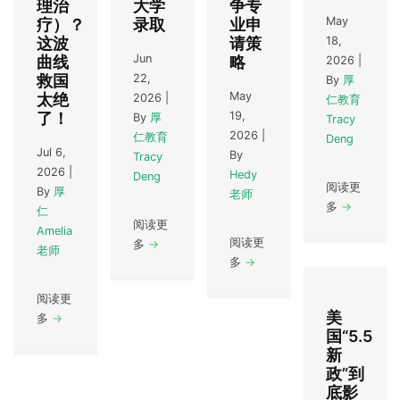
理治
大学
争专
May
疗）？
录取
业申
这波
请策
18,
Jun
曲线
略
2026
|
救国
22,
By
厚
May
太绝
2026
|
仁教育
了！
19,
By
厚
Tracy
2026
|
仁教育
Deng
Jul 6,
By
Tracy
2026
|
Hedy
Deng
阅读更
By
厚
老师
多
→
仁
阅读更
Amelia
阅读更
多
→
老师
多
→
阅读更
美
多
→
国“5.5
新
政”到
底影