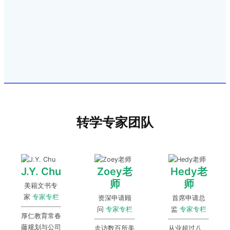
转学专家团队
J.Y. Chu
Zoey老
Hedy老
师
师
美籍文书专
家
专家专栏
资深申请顾
首席申请总
问
专家专栏
监
专家专栏
厚仁教育常春
藤规划与公司
走访数百所美
从业超过八