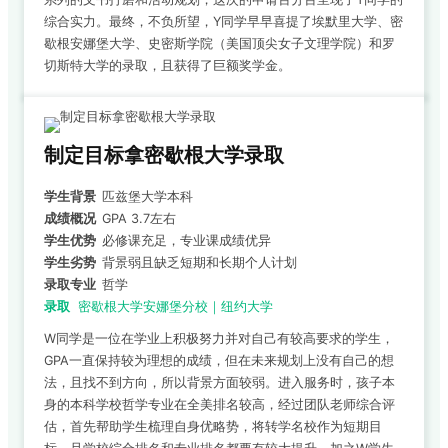
综合实力。最终，不负所望，Y同学早早喜提了埃默里大学、密
歇根安娜堡大学、史密斯学院（美国顶尖女子文理学院）和罗
切斯特大学的录取，且获得了巨额奖学金。
制定目标拿密歇根大学录取
学生背景
匹兹堡大学本科
成绩概况
GPA 3.7左右
学生优势
必修课充足，专业课成绩优异
学生劣势
背景弱且缺乏短期和长期个人计划
录取专业
哲学
录取
密歇根大学安娜堡分校｜纽约大学
W同学是一位在学业上积极努力并对自己有较高要求的学生，
GPA一直保持较为理想的成绩，但在未来规划上没有自己的想
法，且找不到方向，所以背景方面较弱。进入服务时，孩子本
身的本科学校哲学专业在全美排名较高，经过团队老师综合评
估，首先帮助学生梳理自身优略势，将转学名校作为短期目