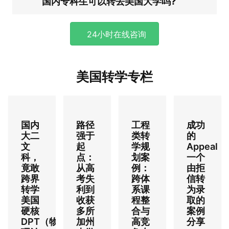
国内专科生可以转去美国大学吗?
24小时在线咨询
美国转学专栏
国内
路径
工程
成功
大二
强于
类转
的
文
起
学规
Appeal，
科，
点：
划案
一个
竟敢
从高
例：
由拒
跨界
考失
跨体
信转
转学
利到
系课
为录
美国
收获
程整
取的
硬核
多所
合与
案例
DPT（物
加州
高竞
分享