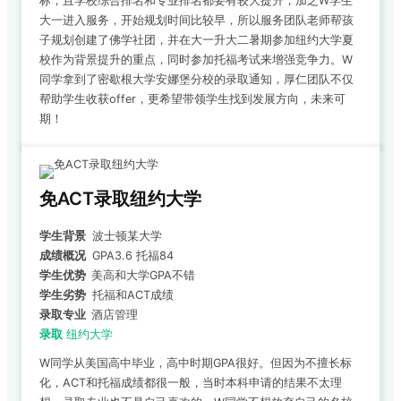
标，且学校综合排名和专业排名都要有较大提升，加之W学生
大一进入服务，开始规划时间比较早，所以服务团队老师帮孩
子规划创建了佛学社团，并在大一升大二暑期参加纽约大学夏
校作为背景提升的重点，同时参加托福考试来增强竞争力。W
同学拿到了密歇根大学安娜堡分校的录取通知，厚仁团队不仅
帮助学生收获offer，更希望带领学生找到发展方向，未来可
期！
免ACT录取纽约大学
学生背景
波士顿某大学
成绩概况
GPA3.6 托福84
学生优势
美高和大学GPA不错
学生劣势
托福和ACT成绩
录取专业
酒店管理
录取
纽约大学
W同学从美国高中毕业，高中时期GPA很好。但因为不擅长标
化，ACT和托福成绩都很一般，当时本科申请的结果不太理