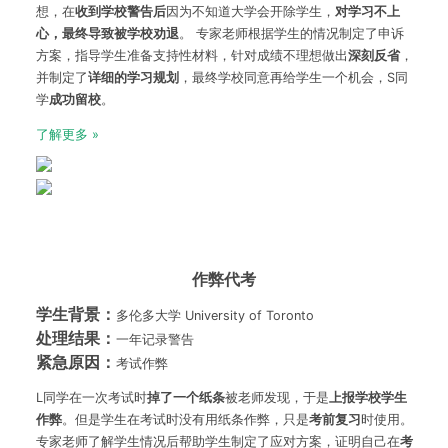
想，在
收到学校警告后
因为不知道大学会开除学生，
对学习不上
心，最终导致被学校劝退
。 专家老师根据学生的情况制定了申诉
方案，指导学生准备支持性材料，针对成绩不理想做出
深刻反省
，
并制定了
详细的学习规划
，最终学校同意再给学生一个机会，S同
学
成功留校
。
了解更多 »
作弊代考
学生背景：
多伦多大学 University of Toronto
处理结果：
一年记录警告
紧急原因：
考试作弊
L同学在一次考试时
掉了一个纸条
被老师发现，于是
上报学校学生
作弊
。但是学生在考试时没有用纸条作弊，只是
考前复习
时使用。
专家老师了解学生情况后帮助学生制定了应对方案，证明自己在
考