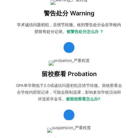
收到警告处分warning:
收到警告处分后，确认指控内容是否
属实，如有异议可以向学校提出
申诉
，如接受警告处分，学
警告处分 Warning
生则需要根据指控内容进行改善。
学术诚信问题初犯，且情节轻微。收到警告处分会在学校内
部留有处分记录。
被警告处分怎么办 ？
收到留校察看probation:
如有异议可以向学校提出申诉；如
接受处分，学生则需要根据指控内容
进行改善
。学生可选择
留校察看 Probation
学术辅导
及
厚仁护学星
保驾护航，避免进一步的学术危机。
GPA单学期低于2.0或诚信问题初犯且情节轻微。留校察看会
在学校内部留记录，可能会限制选课，影响参加学校活动和
评选奖学金等。
被留校察看怎么办?
收到停学处分suspension:
学生可以向学校提出
申诉
尝试
减
轻/撤销处分
，同时准备
紧急转学
保住学生身份。做好