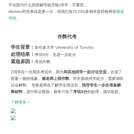
不论因为什么原因被学校开除/停学，不要慌，
dismiss对你来说是第一次，但我们有10,000多例丰富经验帮你
重返
学校
。
作弊代考
学生背景：
多伦多大学 University of Toronto
处理结果：
考试0分，无进一步处分
紧急原因：
考试作弊
Z同学在一次期末考试中，因为
和其他同学一起讨论交流
，出现了
答案一致的现象，
被老师上报作弊
。学生面临停学处分，需参加听
证会解释。 专家老师在了解学生情况后，
指导学生
一步步准备解
释材料
，进行听证模拟，最终只给了
考试
0
分
的处理，成功留校。
了解更多 »