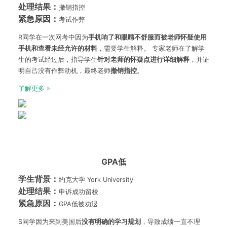
处理结果：
撤销指控
紧急原因：
考试作弊
R同学在一次网考中因为
手机响了和眼睛不舒服而被老师怀疑使用
手机和查看未经允许的材料
，需要学生解释。 专家老师在了解学
生的考试经过后，指导学生
针对老师的怀疑点进行详细解释
，并证
明自己没有作弊动机，最终老师
撤销指控
。
了解更多 »
GPA低
学生背景：
约克大学 York University
处理结果：
申诉成功留校
紧急原因：
GPA低被劝退
S同学因为来到美国后
没有明确的学习规划
，导致成绩一直不理