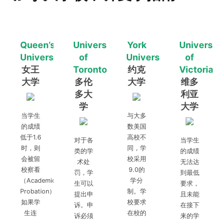
Queen’s
University
York
Universit
University
of
University
of
女王
Toronto
约克
Victoria
大学
多伦
大学
维多
多大
利亚
学
大学
当学生
与大多
的成绩
数美国
低于1.6
高校不
对于各
当学生
时，则
同，学
类的学
的成绩
会被留
校采用
术处
无法达
校察看
9.0的
罚，学
到最低
（Academic
学分
生可以
要求，
Probation）。
制。学
提出申
且未能
如果学
校要求
诉。申
在接下
生连
在校的
诉必须
来的学