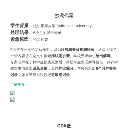
抄袭代写
学生背景：
达尔豪斯大学 Dalhousie University
处理结果：
6个月的警告记录
紧急原因：
论文抄袭
R同学在一次论文写作中，因为
没有相关背景和经验
，从网上找了
一些内容放在论文中被老师
认定抄袭
。学校要求学生
给出解释
。
专家老师在了解学生抄袭原因后，帮助学生整理解释要点，并针对
此次事情做出
诚恳道歉
，最终
作业减分
，学校只给出
6
个月的警告
记录
，如果没有再次违纪
将取消记录
。
了解更多 »
GPA低