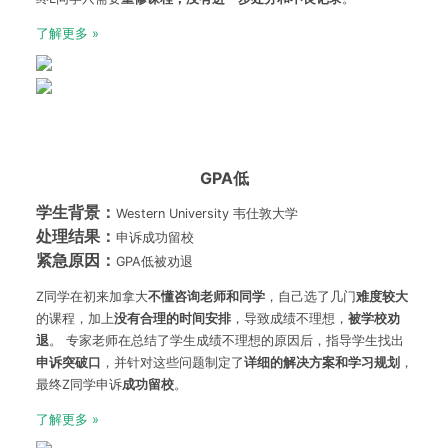
了解更多 »
GPA低
学生背景：
Western University 韦仕敦大学
处理结果：
申诉成功留校
紧急原因：
GPA低被劝退
Z同学在初来加拿大
不懂咨询老师和同学
，自己选了几门
难度较大
的课程，加上
没有合理的时间安排
，导致成绩不理想，
被学校劝
退
。 专家老师在总结了学生成绩不理想的原因后，指导学生找出
申诉突破口
，并针对这些问题制定了
详细的解决方案和学习规划
，
最终Z同学申诉
成功留校
。
了解更多 »