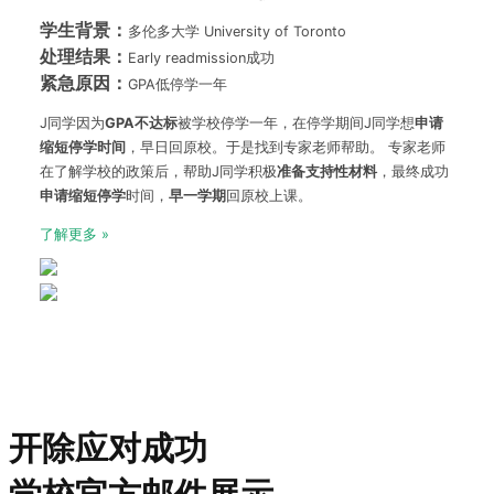
学生背景：
多伦多大学 University of Toronto
处理结果：
Early readmission成功
紧急原因：
GPA低停学一年
J同学因为
GPA
不达标
被学校停学一年，在停学期间J同学想
申请
缩短停学时间
，早日回原校。于是找到专家老师帮助。 专家老师
在了解学校的政策后，帮助J同学积极
准备支持性材料
，最终成功
申请缩短停学
时间，
早一学期
回原校上课。
了解更多 »
开除应对成功
学校官方邮件展示