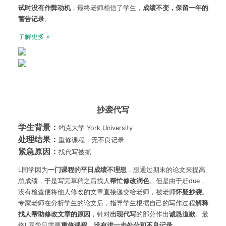
试时没有作弊动机
，最终老师相信了学生，
成绩不变，保留一年的
警告记录
。
了解更多 »
抄袭代写
学生背景：
约克大学 York University
处理结果：
重修课程，无不良记录
紧急原因：
找代写被抓
L同学因为
一门课程的平日成绩不理想
，想通过期末的论文来提高
总成绩，于是写完草稿之后找人
帮忙修改润色
。但是由于赶due，
没有检查便将他人修改的文章直接递交给老师，被老师
怀疑抄袭
。
专家老师在分析学生的论文后，指导学生根据自己的写作过程
解释
找人帮助修改文章的原因
，针对
出现代写
的部分作出
诚恳道歉
。最
终L同学只需要
重修课程，没有进一步处分和不良记录
。