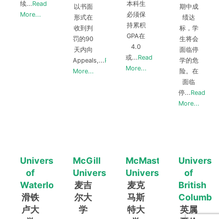
续...
Read
本科生
以书面
期中成
More...
必须保
形式在
绩达
持累积
收到判
标，学
GPA在
罚的90
生将会
4.0
天内向
面临停
或...
Read
Appeals,...
Read
学的危
More...
More...
险。在
面临
停...
Read
More...
University
McGill
McMaster
Universit
of
University
University
of
Waterloo
麦吉
麦克
British
滑铁
尔大
马斯
Columbia
卢大
学
特大
英属