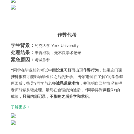
作弊代考
学生背景：
约克大学 York University
处理结果：
申诉成功，无不良学术记录
紧急原因：
考试作弊
Y同学在毕业前的考试中因
没复习好
而出现
作弊行为
，如果这门课
挂科
很有可能影响毕业和之后的升学。 专家老师在了解Y同学作弊
原因后，指导Y同学与老师
诚恳道歉求情
，并说明自己的情况希望
老师能够从轻处理。最终在合理的沟通后，Y同学得到
课程
C+
的
成绩，
只留内部记录，不影响之后升学和求职
。
了解更多 »