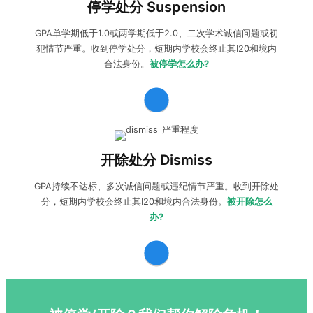
停学处分 Suspension
Readmission
回原校申请规划。
GPA单学期低于1.0或两学期低于2.0、二次学术诚信问题或初
犯情节严重。收到停学处分，短期内学校会终止其I20和境内
合法身份。
被停学怎么办?
收到开除处分dismiss:
学生可以向学校提出
申诉
，尝试
减轻/
撤销处分
，同时准备
紧急转学
保住学生身份。如果永久开除
开除处分 Dismiss
无法回原校，需要做好
后续留学规划和申请
。
GPA持续不达标、多次诚信问题或违纪情节严重。收到开除处
分，短期内学校会终止其I20和境内合法身份。
被开除怎么
办?