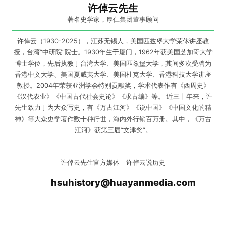
许倬云先生
著名史学家，厚仁集团董事顾问
许倬云（1930-2025），江苏无锡人，美国匹兹堡大学荣休讲座教
授，台湾“中研院”院士。1930年生于厦门，1962年获美国芝加哥大学
博士学位，先后执教于台湾大学、美国匹兹堡大学，其间多次受聘为
香港中文大学、美国夏威夷大学、美国杜克大学、香港科技大学讲座
教授。2004年荣获亚洲学会特别贡献奖，学术代表作有《西周史》
《汉代农业》《中国古代社会史论》《求古编》等。 近三十年来，许
先生致力于为大众写史，有《万古江河》《说中国》《中国文化的精
神》等大众史学著作数十种行世，海内外行销百万册。其中，《万古
江河》获第三届“文津奖”。
许倬云先生官方媒体｜许倬云说历史
hsuhistory@huayanmedia.com