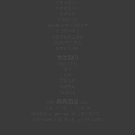
名校背景提升
学术紧急应对
学术辅导
护学星计划
美国初/高中申请和转学
美国大学申请
美国寄宿家庭服务
美国研究生申请
美国转学服务
关注我们
微信公众号
微博
知乎
西瓜视频
腾讯视频
YouTube
联系我们
美国
+1 (412) 756-3137
中国
+86 191-2318-4284
微信客服
wholerenguru3 （厚仁学术哥）
5777 Baum Blvd, Pittsburgh, PA 15206