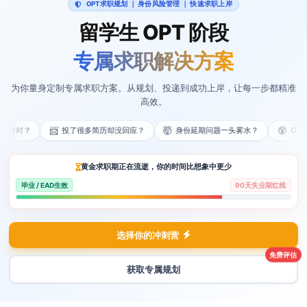
OPT求职规划 ｜ 身份风险管理 ｜ 快速求职上岸
留学生 OPT 阶段
专属求职解决方案
为你量身定制专属求职方案。从规划、投递到成功上岸，让每一步都精准
高效。
开始倒计时？
📨
投了很多简历却没回应？
🤯
身份延期问题一头雾水？
😵
O
黄金求职期正在流逝，你的时间比想象中更少
毕业 / EAD生效
90天失业期红线
选择你的冲刺营
免费评估
获取专属规划