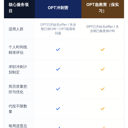
核心服务项
OPT急救营（保实
OPT冲刺营
目
习）
OPT已开始无offer / 失业
OPT已开始无offer / 失
适用人群
期已倒计时 / OPT延期有
业期已极度倒计时
问题
个人时间线
精准评估
求职冲刺计
划制定
简历质量把
控与优化
代投不限数
量
每周进度总