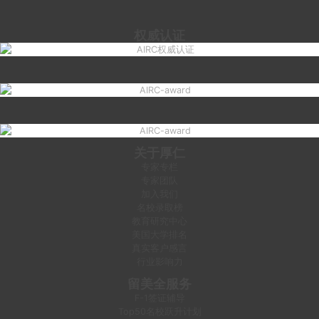
权威认证
关于厚仁
专家专栏
专家团队
加入我们
名校录取榜
教育研究中心
美国大学排名
真实客户感言
行业影响力
留美全服务
F-1签证辅导
Top50名校跃升计划