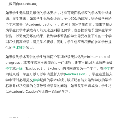
（截图自uts.edu.au）
如果学生无法满足最低的学术要求，将有可能面临相应的学术警告或处
罚。在学期末，如果学生无法保证通过至少50%的课程，则会被学校给
予
学术警告（Academic caution）
。而对于国际学生而言，如果学校认
为学生的学术成绩有可能无法达到最低要求，也会提前给予国际生学术
警告，以避免更坏的结果。收到学术警告的学生需要
在接下来的一个学
期尽快提高成绩
，满足学术要求。同时，学生也应当积极的参加学校提
供的
学术辅导
项目。
如果收到学术警告的学生连续两个学期成绩无法达到minimum rate of
progress，或者连续三次未能通过一门课程，则有可能因为成绩差而被
停学
或
开除
（Excluded）
。Exclusion的时间通常为一个学年。在
停学
时
间结束后，学生可以可以申请
重新入学(
Readmission
）
。学生在重新入
学申请时必须提交
停学
期间的学术成绩，以证明有能力达到学校的学术
标准并成功克服的之前导致成绩差的问题。如果复学申请成功，学生将
以Academic Caution的状态开始新的学习。