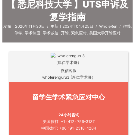
【 悉尼科技大学 】UTS申诉及
复学指南
发布于2020年11月30日
/
更新于2024年04月25日
/
WholeRen
/
作弊
,
停学
,
学术制度
,
学术诚信
,
开除
,
紧急应对
,
美国大学开除应对
微信客服
wholerenguru3 (厚仁学术哥）
留学生学术紧急应对中心
24小时咨询
美国拨打: +1 (412) 756-3137
中国拨打: +86 191-2318-4284