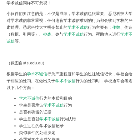
学术诚信同样不可忽视！
小伙伴们要注意的是，不仅是成绩，学术诚信也很重要。
悉尼科技大学
对学术诚信非常重视
，任何违背学术诚信准则的行为都会收到学校的严
肃处理。悉尼科技大学明令禁止的
学术不诚信
行为主要有：
作弊
、伪造
（数据、引用等）、
抄袭
、参与
学术不诚信
行为、帮助他人进行
学术不
诚信
等。
（截图自uts.edu.au）
根据学生的
学术不诚信
行为严重程度和学生的过往诚信记录，学校会给
予相应的处罚。在做出关于
学术不诚信
行为的处罚时，学校通常会考虑
以下几个方面：
学术不诚信
行为的本质和目的
学生是否承认
学术不诚信
行为
是否有确凿的证据
学生是否就
学术不诚信
行为认错
学生过往的学术诚信记录
类似事件的处理决定
处罚对学生造成的影响