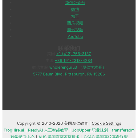
微信公众号
微博
知乎
西瓜视频
腾讯视频
YouTube
联系我们
美国
+1 (412) 756-3137
中国
+86 191-2318-4284
微信客服
wholerenguru3 （厚仁学术哥）
5777 Baum Blvd, Pittsburgh, PA 15206
Copyright © 2010-2026 美国厚仁教育 |
Cookie Settings
FrogHire.ai
｜
ReadyAI 人工智能教育
｜
JobUpper 职业规划
｜
transferadm
转学录取中心
｜
AHS 美国寄宿家庭服务
｜
GKAC 美国高校高考联盟