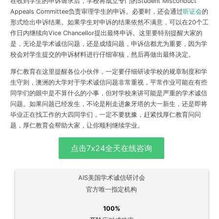
在收到学生的申诉请求后，学校将成立专门的Student Misconduct
Appeals Committee负责审理学生的申诉。必要时，还会通过
听证会
的
形式给出申诉结果。如果学生对申诉的结果依然不满意，可以在20个工
作日内继续向Vice Chancellor提出最终申诉。这里要特别提醒大家的
是，无论是学术诚信问题，还是成绩问题，
申诉信都尤为重要
，因为学
校会对学生提交的申诉材料进行仔细审核，然后再做出最终决定。
厚仁教育在这里提醒各位小伙伴，一定要仔细研读学校的规章制度和学
生守则，澳洲的大学对于学术诚信问题非常重视，平常作业可能在有些
同学们的眼中是不算什么的小事，但对学校来讲可能是严重的学术诚信
问题。如果问题已经发生，不论是刚走进象牙塔的大一新生，还是即将
毕业正在找工作的大四同学们，一定不要犹豫，
赶紧找厚仁教育问问
题
，厚仁教育会帮助大家，让你顺利继续学业。
点击7x24全天在线咨询
AIS美国学术诚信研讨会
官方唯一指定机构
100%