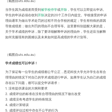
（截图自uts.edu.au）
当学生因为成绩差而受到
被学校停学
或
开除
，学生可以立即提出申诉。
学生的申诉必须在收到
开除
决定的20个工作日内提交。学校接受的申诉
理由通常为
做出学术处罚的过程不符合学校的规定；学生有特殊的原因
导致成绩差；做出判罚的理由不合理
等等。这里要特别提醒大家的是，
关于学术成绩的申诉，除了要详细解释申诉的理由外，学生还
应当解释
如何克服现有的困难以及未来如何提高成绩的学术计划等。
（截图自uts.edu.au）
学术成绩也可以申诉！
为了保证每一位学生的成绩都公平公正，悉尼科技大学允许学生在有合
理理由的情况下对自己的学术成绩进行申诉。如果学生认为自己的成绩
存在以下问题，都可以提交申诉请求：
1. 没有提供课业的大纲和要求
2. 成绩评估的标准在没有合理理由的情况下做出改变
3. 成绩没有考虑学生的特殊情况
4. 成绩计算错误
5. 成绩评估过程中存在不公平的行为