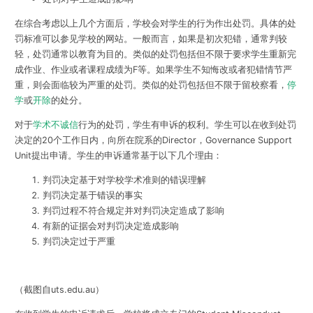
在综合考虑以上几个方面后，学校会对学生的行为作出处罚。具体的处
罚标准可以参见学校的网站。一般而言，如果是初次犯错，通常判较
轻，处罚通常以教育为目的。类似的处罚包括但不限于
要求学生重新完
成作业、作业或者课程成绩为F
等。如果学生不知悔改或者犯错情节严
重，则会面临较为严重的处罚。类似的处罚包括但不限于
留校察看，
停
学
或
开除
的处分。
对于
学术不诚信
行为的处罚，
学生有申诉的权利
。学生可以在收到处罚
决定的20个工作日内，向所在院系的Director，Governance Support
Unit提出申请。学生的申诉通常基于以下几个理由：
判罚决定基于对学校学术准则的错误理解
判罚决定基于错误的事实
判罚过程不符合规定并对判罚决定造成了影响
有新的证据会对判罚决定造成影响
判罚决定过于严重
（截图自uts.edu.au）