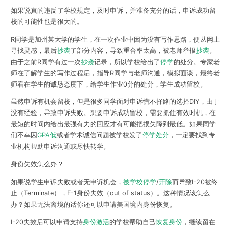
如果说真的违反了学校规定，及时申诉，并准备充分的话，申诉成功留
校的可能性也是很大的。
R同学是加州某大学的学生，在一次作业中因为没有写作思路，便从网上
寻找灵感，最后
抄袭
了部分内容，导致重合率太高，被老师举报
抄袭
。
由于之前R同学有过一次
抄袭
记录，所以学校给出了
停学
的处分。专家老
师在了解学生的写作过程后，指导R同学与老师沟通，模拟面谈，最终老
师看在学生的诚恳态度下，给学生作业0分的处分，学生成功留校。
虽然申诉有机会留校，但是很多同学面对申诉慌不择路的选择DIY，
由于
没有经验，导致申诉失败
。想要申诉成功留校，需要抓住有效时机，在
最短的时间内给出最强有力的回应才有可能把损失降到最低。如果同学
们不幸因
GPA低
或者学术诚信问题被学校发了
停学处分
，
一定要找到专
业机构帮助申诉沟通或尽快转学
。
身份失效怎么办？
如果说学生申诉失败或者无申诉机会，
被学校停学
/
开除
而导致I-20被终
止（Terminate），F-1身份失效（out of status）。这种情况该怎么
办？如果无法离境的话你还可以
申请美国境内身份恢复
。
I-20失效后可以申请支持
身份激活
的学校帮助自己
恢复身份
，继续留在