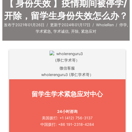
【 身份失效 】疫情期间被停学/
开除，留学生身份失效怎么办？
发布于2021年01月26日
/
更新于2024年01月17日
/
WholeRen
/
停学
,
学术紧急
,
学术诚信
,
开除
,
紧急应对
微信客服
wholerenguru3 (厚仁学术哥）
留学生学术紧急应对中心
24小时咨询
美国拨打: +1 (412) 756-3137
中国拨打: +86 191-2318-4284