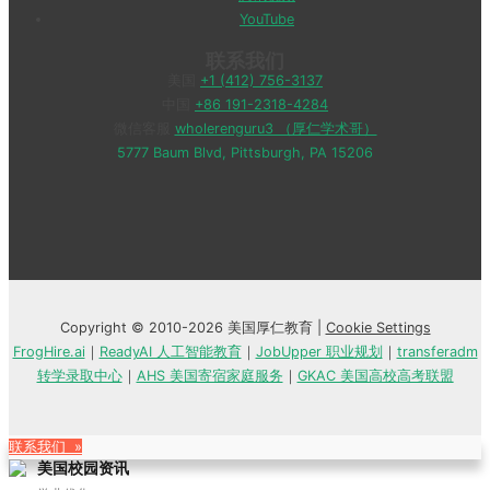
YouTube
联系我们
美国
+1 (412) 756-3137
中国
+86 191-2318-4284
微信客服
wholerenguru3 （厚仁学术哥）
5777 Baum Blvd, Pittsburgh, PA 15206
Copyright © 2010-2026 美国厚仁教育 |
Cookie Settings
FrogHire.ai
｜
ReadyAI 人工智能教育
｜
JobUpper 职业规划
｜
transferadm
转学录取中心
｜
AHS 美国寄宿家庭服务
｜
GKAC 美国高校高考联盟
联系我们 »
美国校园资讯