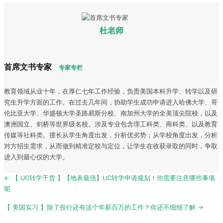
杜老师
首席文书专家
专家专栏
教育领域从业十年，在厚仁七年工作经验，负责美国本科升学、转学以及研
究生升学方面的工作。在过去几年间，协助学生成功申请进入哈佛大学、哥
伦比亚大学、华盛顿大学圣路易斯分校、南加州大学的全美顶尖院校，以及
澳洲国立、剑桥等世界级名校。涉及专业包含理工科类、商科类、以及教育
传媒等社科类。擅长从学生角度出发，分析优劣势；从学校角度出发，分析
对方招生需求，从而做到精准定校与定位，让学生在收获录取的同时，争取
进入到最心仪的大学。
Post
← 【 UC转学干货 】【地表最强】UC转学申请规划！你需要注意哪些事项
navigation
呢
【 美国实习 】除了投行还有这个年薪百万的工作？你还不细细了解 →