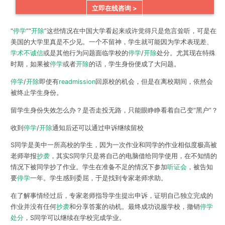
立即在线咨询 >
“
停学
”“
开除
”这些情况在中国大学看起来或许觉得只是危言耸听，可是在
美国的大学里真是不少见。一个不留神，学生就可能因为
学术表现差、
学术不诚信
或是其他行为问题
面临学校的
停学
/
开除
处分。尤其现在特殊
时期，如果被
停学
或者
开除
的话，学生身份便成了大问题。
停学
/
开除
即使有
readmission
回原校的机会，但是在离校期间，依然会
被终止学生身份。
留学生身份失效怎么办？
是否走投无路，只能眼睁睁看着自己变“黑户”？
收到
停学
/
开除
通知后还可以通过申诉继续留校
S同学是美中一所高校的学生，因为一次作业和同学的作业相似度极高被
老师举报
抄袭
，其实S同学只是将自己的电脑借给同学使用，在不知情的
情况下被同学抄了作业。学生在准备不足的情况下参加
听证会
，被告知
要
停学
一年。学生感到委屈，于是找到专家老师求助。
在了解事情经过后，专家老师指导学生提出申诉，证明自己独立完成的
作业并没有任何
抄袭
和分享答案的动机。最终成功说服学校，撤销
停学
处分
，S同学可以继续在学校完成学业。