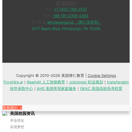
联系我们
美国
+1 (412) 756-3137
中国
+86 191-2318-4284
微信客服
wholerenguru3 （厚仁学术哥）
5777 Baum Blvd, Pittsburgh, PA 15206
Copyright © 2010-2026 美国厚仁教育 |
Cookie Settings
FrogHire.ai
｜
ReadyAI 人工智能教育
｜
JobUpper 职业规划
｜
transferadm
转学录取中心
｜
AHS 美国寄宿家庭服务
｜
GKAC 美国高校高考联盟
联系我们 »
美国校园资讯
学业优化
实现梦想