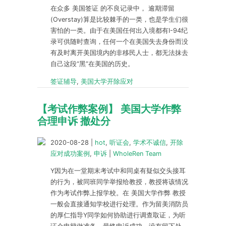
在众多 美国签证 的不良记录中， 逾期滞留
(Overstay)算是比较棘手的一类，也是学生们很
害怕的一类。由于在美国任何出入境都有I-94纪
录可供随时查询，任何一个在美国失去身份而没
有及时离开美国境内的非移民人士，都无法抹去
自己这段“黑”在美国的历史。
签证辅导
,
美国大学开除应对
【考试作弊案例】 美国大学作弊
合理申诉 撤处分
2020-08-28
|
hot
,
听证会
,
学术不诚信
,
开除
应对成功案例
,
申诉
|
WholeRen Team
Y因为在一堂期末考试中和同桌有疑似交头接耳
的行为，被同班同学举报给教授，教授将该情况
作为考试作弊上报学校。在 美国大学作弊 教授
一般会直接通知学校进行处理。作为留美消防员
的厚仁指导Y同学如何协助进行调查取证，为听