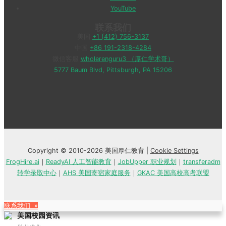
YouTube
联系我们
美国
+1 (412) 756-3137
中国
+86 191-2318-4284
微信客服
wholerenguru3 （厚仁学术哥）
5777 Baum Blvd, Pittsburgh, PA 15206
Copyright © 2010-2026 美国厚仁教育 |
Cookie Settings
FrogHire.ai
｜
ReadyAI 人工智能教育
｜
JobUpper 职业规划
｜
transferadm
转学录取中心
｜
AHS 美国寄宿家庭服务
｜
GKAC 美国高校高考联盟
联系我们 »
美国校园资讯