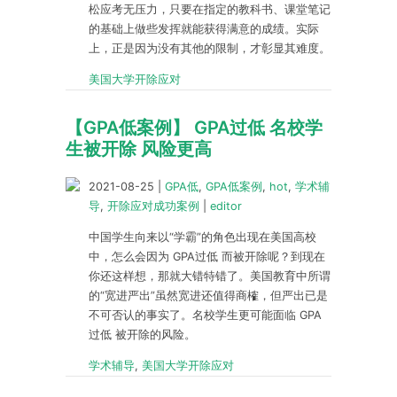
松应考无压力，只要在指定的教科书、课堂笔记
的基础上做些发挥就能获得满意的成绩。实际
上，正是因为没有其他的限制，才彰显其难度。
美国大学开除应对
【GPA低案例】 GPA过低 名校学
生被开除 风险更高
2021-08-25
|
GPA低
,
GPA低案例
,
hot
,
学术辅
导
,
开除应对成功案例
|
editor
中国学生向来以“学霸”的角色出现在美国高校
中，怎么会因为 GPA过低 而被开除呢？到现在
你还这样想，那就大错特错了。美国教育中所谓
的“宽进严出”虽然宽进还值得商榷，但严出已是
不可否认的事实了。名校学生更可能面临 GPA
过低 被开除的风险。
学术辅导
,
美国大学开除应对