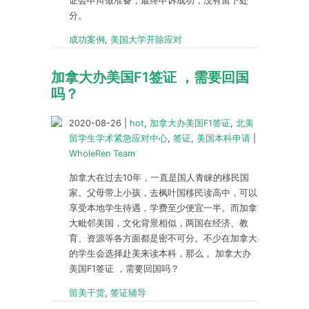
证会申辩做准备，最终申诉成功，没有留下处
分。
成功案例
,
美国大学开除应对
加拿大办美国F1签证 ，需要回国
吗？
2020-08-26
|
hot
,
加拿大办美国F1签证
,
北美
留学生学术紧急应对中心
,
签证
,
美国本科申请
|
WholeRen Team
加拿大在过去10年，一直是国人青睐的移民国
家。父母带上小孩，去枫叶国移民读高中，可以
享受本地学生待遇，学费至少便宜一半。而加拿
大毗邻美国，文化背景相似，两国在经济、教
育、资源等各方面都是密不可分。不少在加拿大
的学生会选择赴美来读本科，那么， 加拿大办
美国F1签证 ，需要回国吗？
留美干货
,
签证辅导