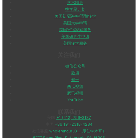
学术辅导
护学星计划
美国初/高中申请和转学
美国大学申请
美国寄宿家庭服务
美国研究生申请
美国转学服务
关注我们
微信公众号
微博
知乎
西瓜视频
腾讯视频
YouTube
联系我们
美国
+1 (412) 756-3137
中国
+86 191-2318-4284
微信客服
wholerenguru3 （厚仁学术哥）
5777 Baum Blvd, Pittsburgh, PA 15206