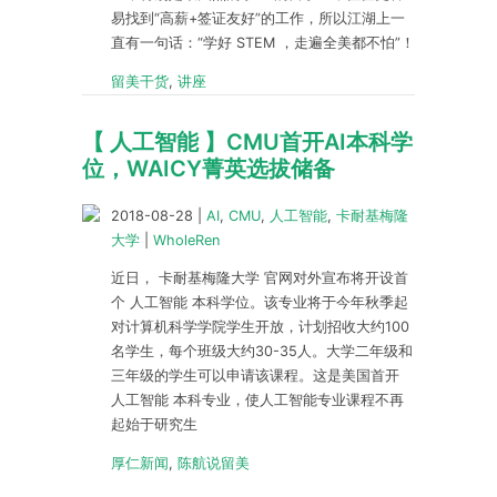
易找到“高薪+签证友好”的工作，所以江湖上一
直有一句话：“学好 STEM ，走遍全美都不怕”！
留美干货
,
讲座
【 人工智能 】CMU首开AI本科学
位，WAICY菁英选拔储备
2018-08-28
|
AI
,
CMU
,
人工智能
,
卡耐基梅隆
大学
|
WholeRen
近日， 卡耐基梅隆大学 官网对外宣布将开设首
个 人工智能 本科学位。该专业将于今年秋季起
对计算机科学学院学生开放，计划招收大约100
名学生，每个班级大约30-35人。大学二年级和
三年级的学生可以申请该课程。这是美国首开
人工智能 本科专业，使人工智能专业课程不再
起始于研究生
厚仁新闻
,
陈航说留美