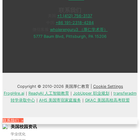
联系我们
美国
+1 (412) 756-3137
中国
+86 191-2318-4284
微信客服
wholerenguru3 （厚仁学术哥）
5777 Baum Blvd, Pittsburgh, PA 15206
Copyright © 2010-2026 美国厚仁教育 |
Cookie Settings
FrogHire.ai
｜
ReadyAI 人工智能教育
｜
JobUpper 职业规划
｜
transferadm
转学录取中心
｜
AHS 美国寄宿家庭服务
｜
GKAC 美国高校高考联盟
联系我们 »
美国校园资讯
学业优化