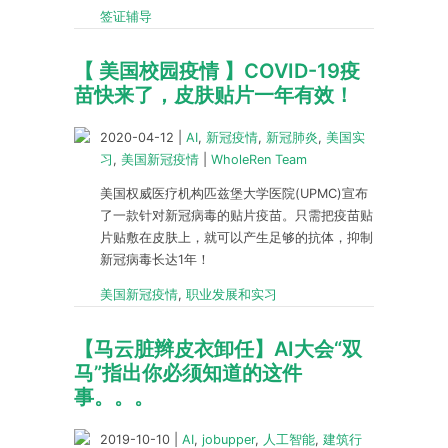
签证辅导
【 美国校园疫情 】COVID-19疫
苗快来了，皮肤贴片一年有效！
2020-04-12
|
AI
,
新冠疫情
,
新冠肺炎
,
美国实
习
,
美国新冠疫情
|
WholeRen Team
美国权威医疗机构匹兹堡大学医院(UPMC)宣布
了一款针对新冠病毒的贴片疫苗。只需把疫苗贴
片贴敷在皮肤上，就可以产生足够的抗体，抑制
新冠病毒长达1年！
美国新冠疫情
,
职业发展和实习
【马云脏辫皮衣卸任】AI大会“双
马”指出你必须知道的这件
事。。。
2019-10-10
|
AI
,
jobupper
,
人工智能
,
建筑行