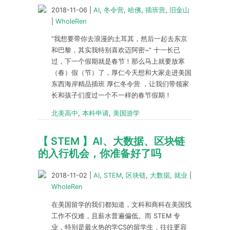
2018-11-06
|
AI
,
冬令营
,
哈佛
,
插班营
,
旧金山
|
WholeRen
“我想要带你去浪漫的土耳其，然后一起去东京
和巴黎，其实我特别喜欢迈阿密~” 十一长已
过，下一个假期就是春节！那么马上就要放寒
（春）假（节）了，厚仁今天想和大家走进美国
东西海岸精品插班 厚仁冬令营 ，让我们带领家
长和孩子们度过一个不一样的春节假期！
北美高中
,
本科申请
,
美国游学
【 STEM 】AI、大数据、区块链
的入行机会，你准备好了吗
2018-11-02
|
AI
,
STEM
,
区块链
,
大数据
,
就业
|
WholeRen
在美国留学的我们都知道，文科和商科在美国找
工作不仅难，且薪水普遍偏低。而 STEM 专
业，特别是最火热的学CS的留学生，往往更容