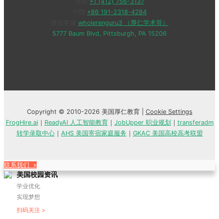
美国
+1 (412) 756-3137
中国
+86 191-2318-4284
微信客服
wholerenguru3 （厚仁学术哥）
5777 Baum Blvd, Pittsburgh, PA 15206
Copyright © 2010-2026 美国厚仁教育 |
Cookie Settings
FrogHire.ai
｜
ReadyAI 人工智能教育
｜
JobUpper 职业规划
｜
transferadm
转学录取中心
｜
AHS 美国寄宿家庭服务
｜
GKAC 美国高校高考联盟
联系我们 »
美国校园资讯
学业优化
实现梦想
扫码关注 >