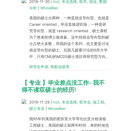
2019-11-30
|
hot
,
专业选择
,
医学
,
就业
,
数据
分析
|
WholeRen
美国的硕士分两种，一种是就业导向型，也就是
Career oriented，毕业直接进职场；一种是研
究导向型，就是 research oriented，硕士课程
为了将来的博士做准备。这中间就业导向型的硕
士占绝大多数，而我的这个系列，也主要是讨论
就业导向型的硕士。后面几篇要讨论的6所大学
中，只有CMU的MCDS硕士项目有研究型方向。
研究生申请
,
陈航说留美
【 专业 】毕业差点没工作- 我不
得不读双硕士的经历!
2019-11-29
|
hot
,
专业选择
,
双专业
,
核工程
,
硕士专业
|
WholeRen
我95年到美国的密苏里大学哥伦比亚分校读核
工程硕士，美国的硕士就两年时间，来的时候也