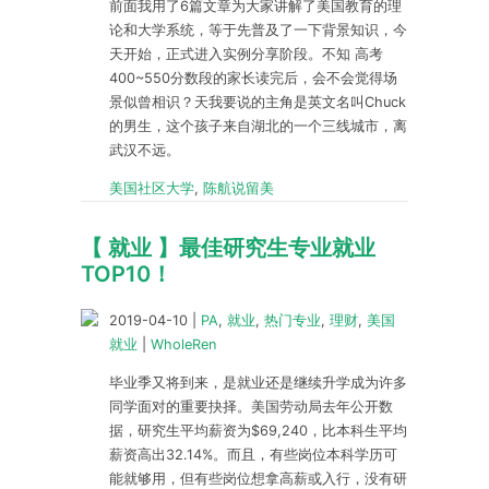
前面我用了6篇文章为大家讲解了美国教育的理
论和大学系统，等于先普及了一下背景知识，今
天开始，正式进入实例分享阶段。不知 高考
400~550分数段的家长读完后，会不会觉得场
景似曾相识？天我要说的主角是英文名叫Chuck
的男生，这个孩子来自湖北的一个三线城市，离
武汉不远。
美国社区大学
,
陈航说留美
【 就业 】最佳研究生专业就业
TOP10！
2019-04-10
|
PA
,
就业
,
热门专业
,
理财
,
美国
就业
|
WholeRen
毕业季又将到来，是就业还是继续升学成为许多
同学面对的重要抉择。美国劳动局去年公开数
据，研究生平均薪资为$69,240，比本科生平均
薪资高出32.14%。而且，有些岗位本科学历可
能就够用，但有些岗位想拿高薪或入行，没有研