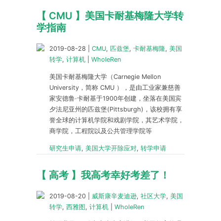
【 CMU 】美国卡耐基梅隆大学转
学指南
2019-08-28
|
CMU
,
匹兹堡
,
卡耐基梅隆
,
美国
转学
,
计算机
|
WholeRen
美国卡耐基梅隆大学（Carnegie Mellon
University，简称 CMU ），是由工业家兼慈善
家安德鲁·卡耐基于1900年创建，坐落在美国宾
夕法尼亚州的匹兹堡(Pittsburgh)，该校拥有享
誉全球的计算机学院和戏剧学院，其艺术学院，
商学院，工程院以及公共管理学院等
研究生申请
,
美国大学开除应对
,
转学申请
【 高考 】我高考幸好考差了！
2019-08-20
|
威斯康辛麦迪逊
,
社区大学
,
美国
转学
,
西雅图
,
计算机
|
WholeRen