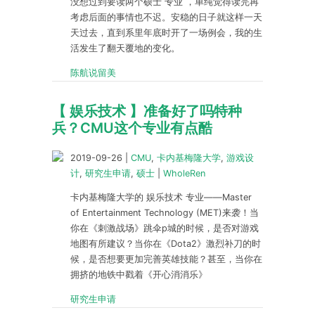
没想过到要读两个硕士 专业 ，单纯觉得读完再
考虑后面的事情也不迟。安稳的日子就这样一天
天过去，直到系里年底时开了一场例会，我的生
活发生了翻天覆地的变化。
陈航说留美
【 娱乐技术 】准备好了吗特种
兵？CMU这个专业有点酷
2019-09-26
|
CMU
,
卡内基梅隆大学
,
游戏设
计
,
研究生申请
,
硕士
|
WholeRen
卡内基梅隆大学的 娱乐技术 专业——Master
of Entertainment Technology (MET)来袭！当
你在《刺激战场》跳伞p城的时候，是否对游戏
地图有所建议？当你在《Dota2》激烈补刀的时
候，是否想要更加完善英雄技能？甚至，当你在
拥挤的地铁中戳着《开心消消乐》
研究生申请