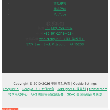
西瓜视频
腾讯视频
YouTube
联系我们
美国
+1 (412) 756-3137
中国
+86 191-2318-4284
微信客服
wholerenguru3 （厚仁学术哥）
5777 Baum Blvd, Pittsburgh, PA 15206
Copyright © 2010-2026 美国厚仁教育 |
Cookie Settings
FrogHire.ai
｜
ReadyAI 人工智能教育
｜
JobUpper 职业规划
｜
transferadm
转学录取中心
｜
AHS 美国寄宿家庭服务
｜
GKAC 美国高校高考联盟