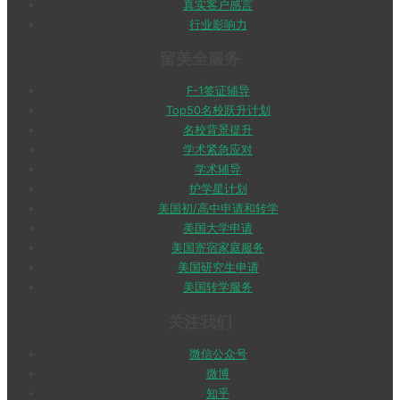
真实客户感言
行业影响力
留美全服务
F-1签证辅导
Top50名校跃升计划
名校背景提升
学术紧急应对
学术辅导
护学星计划
美国初/高中申请和转学
美国大学申请
美国寄宿家庭服务
美国研究生申请
美国转学服务
关注我们
微信公众号
微博
知乎