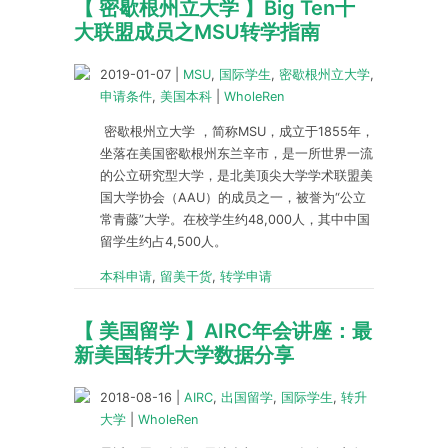
【 密歇根州立大学 】Big Ten十
大联盟成员之MSU转学指南
2019-01-07
|
MSU
,
国际学生
,
密歇根州立大学
,
申请条件
,
美国本科
|
WholeRen
密歇根州立大学 ，简称MSU，成立于1855年，
坐落在美国密歇根州东兰辛市，是一所世界一流
的公立研究型大学，是北美顶尖大学学术联盟美
国大学协会（AAU）的成员之一，被誉为“公立
常青藤”大学。在校学生约48,000人，其中中国
留学生约占4,500人。
本科申请
,
留美干货
,
转学申请
【 美国留学 】AIRC年会讲座：最
新美国转升大学数据分享
2018-08-16
|
AIRC
,
出国留学
,
国际学生
,
转升
大学
|
WholeRen