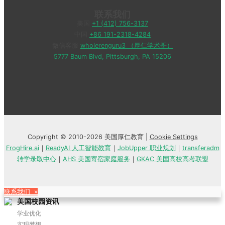
联系我们
美国
+1 (412) 756-3137
中国
+86 191-2318-4284
微信客服
wholerenguru3 （厚仁学术哥）
5777 Baum Blvd, Pittsburgh, PA 15206
Copyright © 2010-2026 美国厚仁教育 |
Cookie Settings
FrogHire.ai
｜
ReadyAI 人工智能教育
｜
JobUpper 职业规划
｜
transferadm
转学录取中心
｜
AHS 美国寄宿家庭服务
｜
GKAC 美国高校高考联盟
联系我们 »
美国校园资讯
学业优化
实现梦想