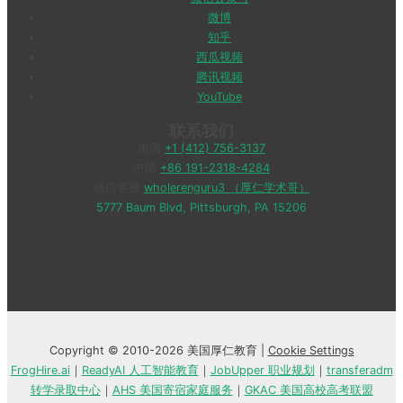
微博
知乎
西瓜视频
腾讯视频
YouTube
联系我们
美国
+1 (412) 756-3137
中国
+86 191-2318-4284
微信客服
wholerenguru3 （厚仁学术哥）
5777 Baum Blvd, Pittsburgh, PA 15206
Copyright © 2010-2026 美国厚仁教育 |
Cookie Settings
FrogHire.ai
｜
ReadyAI 人工智能教育
｜
JobUpper 职业规划
｜
transferadm
转学录取中心
｜
AHS 美国寄宿家庭服务
｜
GKAC 美国高校高考联盟