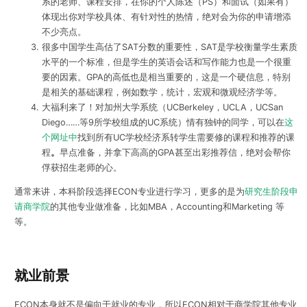
系的老师、课程安排，在你的个人陈述（PS）和面试（如果有）
体现出你对学校具体、有针对性的热情，绝对会为你的申请增添
不少亮点。
很多中国学生高估了SAT分数的重要性，SAT是学校衡量学生素质
水平的一个标准，但是学生的英语会话和写作能力也是一个很重
要的因素。GPA的高低也是相当重要的，这是一个硬信息，特别
是相关的基础课程，例如数学，统计，宏观和微观经济学等。
大福利来了！对加州大学系统（UCBerkeley，UCLA，UCSan
Diego……等9所学校组成的UC系统）情有独钟的同学，可以在
这
个网址中
找到所有UC学校经济系转学生需要修的课程和推荐的课
程
。
早点准备，并拿下高高的GPA甚至出彩推荐信，绝对会帮你
俘获招生老师的心。
通常来讲，本科阶段选择ECON专业进行学习，更多的是为
研究生阶段申
请商学院
的其他专业做准备，比如MBA，Accounting和Marketing 等
等。
就业前景
ECON本身就不是偏向于就业的专业，所以ECON相对于商学院其他专业