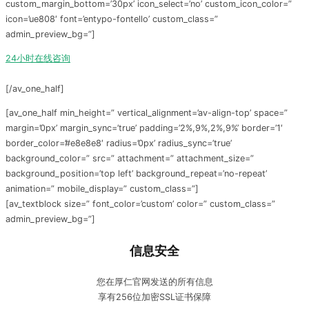
custom_margin_bottom=’30px’ icon_select=’no’ custom_icon_color=”
icon=’ue808′ font=’entypo-fontello’ custom_class=”
admin_preview_bg=”]
24小时在线咨询
[/av_one_half]
[av_one_half min_height=” vertical_alignment=’av-align-top’ space=”
margin=’0px’ margin_sync=’true’ padding=’2%,9%,2%,9%’ border=’1′
border_color=’#e8e8e8′ radius=’0px’ radius_sync=’true’
background_color=” src=” attachment=” attachment_size=”
background_position=’top left’ background_repeat=’no-repeat’
animation=” mobile_display=” custom_class=”]
[av_textblock size=” font_color=’custom’ color=” custom_class=”
admin_preview_bg=”]
信息安全
您在厚仁官网发送的所有信息
享有256位加密SSL证书保障