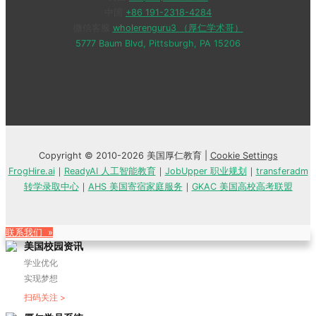
中国
+86 191-2318-4284
微信客服
wholerenguru3 （厚仁学术哥）
5777 Baum Blvd, Pittsburgh, PA 15206
Copyright © 2010-2026 美国厚仁教育 |
Cookie Settings
FrogHire.ai
｜
ReadyAI 人工智能教育
｜
JobUpper 职业规划
｜
transferadm
转学录取中心
｜
AHS 美国寄宿家庭服务
｜
GKAC 美国高校高考联盟
联系我们 »
美国校园资讯
学业优化
实现梦想
扫码关注 >