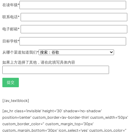
在读年级*
联系电话*
电子邮箱*
目标学校*
从哪个渠道知道我们*
如果上方选择了其他，请在此填写具体内容
[/av_textblock]
[av_hr class=’invisible’ height=’30’ shadow=’no-shadow’
position=’center’ custom_border=’av-border-thin’ custom_width=’50px’
custom_border_color=” custom_margin_top=’30px’
custom_margin_bottom=’30px’ icon_select=’yes’ custom_icon_color=”