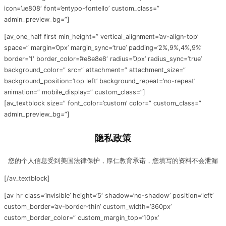
icon=’ue808′ font=’entypo-fontello’ custom_class=”
admin_preview_bg=”]
[av_one_half first min_height=” vertical_alignment=’av-align-top’
space=” margin=’0px’ margin_sync=’true’ padding=’2%,9%,4%,9%’
border=’1′ border_color=’#e8e8e8′ radius=’0px’ radius_sync=’true’
background_color=” src=” attachment=” attachment_size=”
background_position=’top left’ background_repeat=’no-repeat’
animation=” mobile_display=” custom_class=”]
[av_textblock size=” font_color=’custom’ color=” custom_class=”
admin_preview_bg=”]
隐私政策
您的个人信息受到美国法律保护，厚仁教育承诺，您填写的资料不会泄漏
[/av_textblock]
[av_hr class=’invisible’ height=’5′ shadow=’no-shadow’ position=’left’
custom_border=’av-border-thin’ custom_width=’360px’
custom_border_color=” custom_margin_top=’10px’