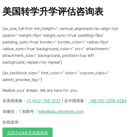
美国转学升学评估咨询表
[av_one_full first min_height=” vertical_alignment=’av-align-top’
space=” margin=’0px’ margin_sync=’true’ padding=’0px’
padding_sync=’true’ border=” border_color=” radius=’0px’
radius_sync=’true’ background_color=” src=” attachment=”
attachment_size=” background_position=’top left’
background_repeat=’no-repeat’]
[av_textblock size=” font_color=” color=” custom_class=”
admin_preview_bg=”]
Realize your dream.
We are here for you.
在美国请拨：
+1 (412) 756-3137
| 在中国请拨：
+86 191-2318-4284
加微信：
| 发邮件：
help@edu.wholeren.com
在线咨询：
点击7x24全天在线咨询