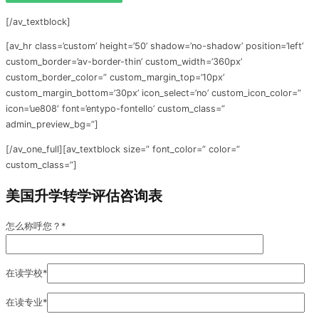
[/av_textblock]
[av_hr class=’custom’ height=’50’ shadow=’no-shadow’ position=’left’
custom_border=’av-border-thin’ custom_width=’360px’
custom_border_color=” custom_margin_top=’10px’
custom_margin_bottom=’30px’ icon_select=’no’ custom_icon_color=”
icon=’ue808′ font=’entypo-fontello’ custom_class=”
admin_preview_bg=”]
[/av_one_full][av_textblock size=” font_color=” color=”
custom_class=”]
美国升学转学评估咨询表
怎么称呼您？*
在读学校*
在读专业*