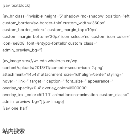
[/av_textblock]
[av_hr class=’invisible’ height=’5′ shadow=’no-shadow’ position=’left’
custom_border=’av-border-thin’ custom_width=’360px’
custom_border_color=” custom_margin_top=’10px’
custom_margin_bottom=’30px’ icon_select=’no’ custom_icon_color=”
icon=’ue808′ font=’entypo-fontello’ custom_class=”
admin_preview_bg=”]
[av_image src=’//wr-cdn.wholeren.cn/wp-
content/uploads/2013/11/comodo-secure-icon_2.png’
attachment=’44543′ attachment_size=’full’ align=’center’ styling=”
hover=” link=” target=” caption=” font_size=” appearance=”
overlay_opacity=’0.4′ overlay_color=’#000000′
overlay_text_color=’#ffffff’ animation=’no-animation’ custom_class=”
admin_preview_bg=”][/av_image]
[/av_one_half]
站内搜索