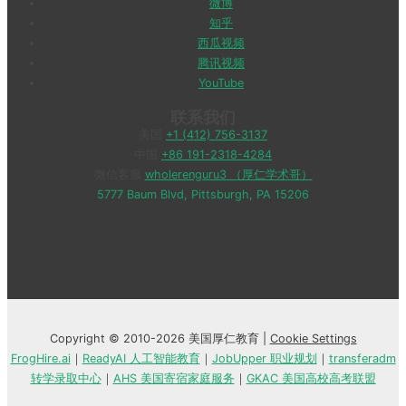
微博
知乎
西瓜视频
腾讯视频
YouTube
联系我们
美国
+1 (412) 756-3137
中国
+86 191-2318-4284
微信客服
wholerenguru3 （厚仁学术哥）
5777 Baum Blvd, Pittsburgh, PA 15206
Copyright © 2010-2026 美国厚仁教育 |
Cookie Settings
FrogHire.ai
｜
ReadyAI 人工智能教育
｜
JobUpper 职业规划
｜
transferadm
转学录取中心
｜
AHS 美国寄宿家庭服务
｜
GKAC 美国高校高考联盟