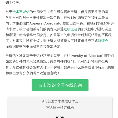
销学位等。
对于
学术不诚信
的处罚决定，学生可以提出申诉。但是需要注意的是，
学生只可以对一次事件提出一次申诉。
在收到处罚决定的15个工作日
内，学生必须向Appeals Coordinator提出出面申诉。
在收到学生的申诉
请求后，校方会指派专门的负责人并通过
听证会
的形式就申诉进行调查
和审理并给出最终处罚决定。如果学生的申诉仅针对判罚结果的严厉程
度，对事实并没有争议，则上诉人或答辩人可以要求放弃正式
听证会
，
而根据提交的书面材料直接作出决定。
申诉信的准备对于申诉成功至关重要。
在University of Alberta的同学们
如果遇到任何学术紧急情况，或者有任何疑问，
也可以赶紧敲厚仁教
育，厚仁教育都会随时为你一一解答
。如果有什么趣事或者小tips，想要
和厚仁教育分享的呢？欢迎留言哦！
点击7x24全天在线咨询
AIS美国学术诚信研讨会
官方唯一指定机构
100%