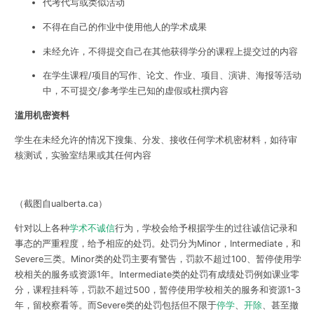
代考代写或类似活动
不得在自己的作业中使用他人的学术成果
未经允许，不得提交自己在其他获得学分的课程上提交过的内容
在学生课程/项目的写作、论文、作业、项目、演讲、海报等活动
中，不可提交/参考学生已知的虚假或杜撰内容
滥用机密资料
学生在未经允许的情况下搜集、分发、接收任何学术机密材料，如待审
核测试，实验室结果或其任何内容
（截图自ualberta.ca）
针对以上各种
学术不诚信
行为，学校会给予根据学生的过往诚信记录和
事态的严重程度，给予相应的处罚。处罚分为
Minor，Intermediate，和
Severe
三类。Minor类的处罚主要有警告，罚款不超过100、暂停使用学
校相关的服务或资源1年。Intermediate类的处罚有成绩处罚例如课业零
分，课程挂科等，罚款不超过500，暂停使用学校相关的服务和资源1-3
年，留校察看等。而Severe类的处罚包括但不限于
停学
、
开除
、甚至撤