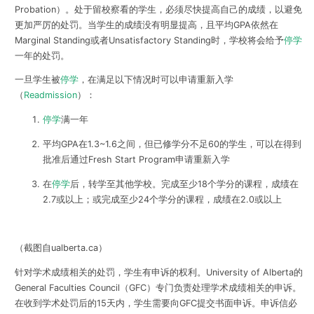
Probation）
。处于留校察看的学生，必须尽快提高自己的成绩，以避免
更加严厉的处罚。当学生的成绩没有明显提高，且平均GPA依然在
Marginal Standing或者Unsatisfactory Standing时，学校将会给予
停学
一年
的处罚。
一旦学生被
停学
，在满足以下情况时可以申请
重新入学
（
Readmission
）
：
停学
满
一年
平均GPA在1.3~1.6之间，但已修学分不足60的学生，可以在得到
批准后通过Fresh Start Program申请
重新入学
在
停学
后，
转学至其他学校
。完成至少18个学分的课程，成绩在
2.7或以上；或完成至少24个学分的课程，成绩在2.0或以上
（截图自ualberta.ca）
针对学术成绩相关的处罚，学生有申诉的权利。University of Alberta的
General Faculties Council（GFC）专门负责处理学术成绩相关的申诉。
在收到学术处罚后的15天内，学生需要向GFC提交书面申诉。
申诉信必