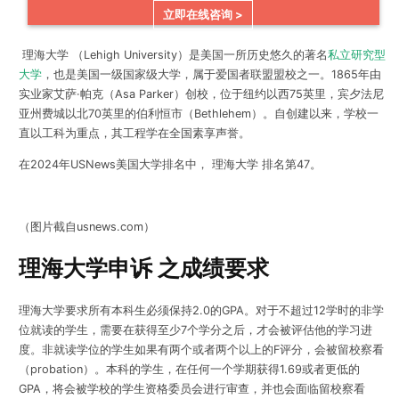
立即在线咨询 >
理海大学 （Lehigh University）是美国一所历史悠久的著名
私立研究型
大学
，也是美国一级国家级大学，属于爱国者联盟盟校之一。1865年由
实业家艾萨·帕克（Asa Parker）创校，位于纽约以西75英里，宾夕法尼
亚州费城以北70英里的伯利恒市（Bethlehem）。自创建以来，学校一
直以工科为重点，其工程学在全国素享声誉。
在2024年USNews美国大学排名中， 理海大学 排名第47。
（图片截自usnews.com）
理海大学申诉 之成绩要求
理海大学要求所有本科生必须保持2.0的GPA。对于不超过12学时的非学
位就读的学生，需要在获得至少7个学分之后，才会被评估他的学习进
度。非就读学位的学生如果有两个或者两个以上的F评分，会被留校察看
（probation）。本科的学生，在任何一个学期获得1.69或者更低的
GPA，将会被学校的学生资格委员会进行审查，并也会面临留校察看