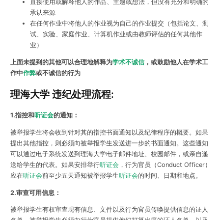
直接使用或解释他人的作品、主题或想法，但没有充分和明确的
承认来源
在任何作业中将他人的作业视为自己的作业提交（包括论文、测
试、实验、家庭作业、计算机作业或由教师评估的任何其他作
业）
上面未提到的其他可以合理地解释为
学术不诚信
，或鼓励他人在学术工
作中
作弊
或不诚信的行为
理海大学 违纪处理流程:
1.指控和
听证会
的通知：
被举报学生将会收到针对其的指控书面通知以及纪律程序的概要。如果
提出其他指控，则必须向被举报学生发送进一步的书面通知。这些通知
可以通过电子系统发送到理海大学电子邮件地址、校园邮件，或亲自递
送给学生的代表。如果安排举行
听证会
，行为官员（Conduct Officer）
应在
听证会
前至少五天通知被举报学生
听证会
的时间、日期和地点。
2.审查可用信息：
被举报学生有权审查现有信息、文件以及行为官员传唤提供信息的证人