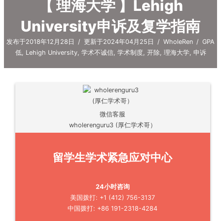
【 理海大学 】Lehigh
University申诉及复学指南
发布于2018年12月28日
/
更新于2024年04月25日
/
WholeRen
/
GPA
低
,
Lehigh University
,
学术不诚信
,
学术制度
,
开除
,
理海大学
,
申诉
微信客服
wholerenguru3 (厚仁学术哥）
留学生学术紧急应对中心
24小时咨询
美国拨打: +1 (412) 756-3137
中国拨打: +86 191-2318-4284