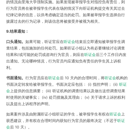
的情况由里海大学强制实施。如果发现被举报学生对指控负有责任，则
行为官员将在被举报学生代表在场的情况下向听证机构提交有关其过去
纪律记录的信息，以供考虑确定适当的处罚。如果被举报学生选择自行
披露过去的行为记录，则该信息将被接受并被视为相关。
9.结果通知：
口头通知。
如果可能，听证官应在
听证会
结束后立即通知被举报学生调
查结果，包括施加的任何处罚。如果听证小组认为有必要继续讨论调查
结果和/或可能的处罚或咨询行为官员，则应在
听证会
后三个工作日内发
出通知。无论哪种情况，行为官员均应通知负有责任的学生其上诉权
利。
书面通知。
行为官员应在
听证会
后 10 天内的合理时间，将
听证会
机构的
书面决定转发给被举报学生。书面决定应包括： (i) 指控声明； (ii)
听证
会
上提供的信息摘要； (iii) 听证机构的调查结果以及做出这些调查结果
时使用的关键事实； (iv) 处罚措施及其理由； (v) 关于请求上诉的权利
以及提出上诉程序的声明。
如果案件涉及由附属听证小组听证的学生，被举报学生有权在
听证会
上
获悉建议，并有权在合理时间内获知行为官员的最终决定（不迟于
听证
会
后 10 天）。