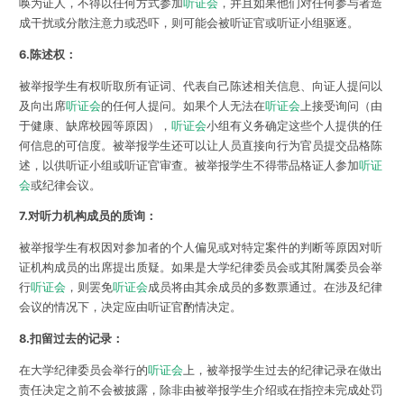
唤为证人，不得以任何方式参加
听证会
，并且如果他们对任何参与者造
成干扰或分散注意力或恐吓，则可能会被听证官或听证小组驱逐。
6.陈述权：
被举报学生有权听取所有证词、代表自己陈述相关信息、向证人提问以
及向出席
听证会
的任何人提问。如果个人无法在
听证会
上接受询问（由
于健康、缺席校园等原因），
听证会
小组有义务确定这些个人提供的任
何信息的可信度。被举报学生还可以让人员直接向行为官员提交品格陈
述，以供听证小组或听证官审查。被举报学生不得带品格证人参加
听证
会
或纪律会议。
7.对听力机构成员的质询：
被举报学生有权因对参加者的个人偏见或对特定案件的判断等原因对听
证机构成员的出席提出质疑。如果是大学纪律委员会或其附属委员会举
行
听证会
，则罢免
听证会
成员将由其余成员的多数票通过。在涉及纪律
会议的情况下，决定应由听证官酌情决定。
8.扣留过去的记录：
在大学纪律委员会举行的
听证会
上，被举报学生过去的纪律记录在做出
责任决定之前不会被披露，除非由被举报学生介绍或在指控未完成处罚