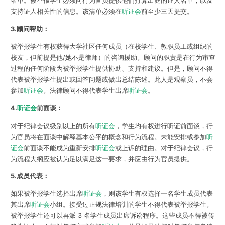
名单。被举报学生必须向行为官员提供他们打算出庭的证人名单，以及
支持证人相关性的信息。该清单必须在
听证会
前至少三天提交。
3.顾问帮助：
被举报学生有权获得大学社区任何成员（在校学生、教职员工或组织的
校友，但前提是他/她不是律师）的咨询援助。顾问的职责是在行为审查
过程的任何阶段为被举报学生提供协助、支持和建议。但是，顾问不得
代表被举报学生提出或回答问题或做出总结陈述。此人是观察员，不会
参加
听证会
。法律顾问不得代表学生出席
听证会
。
4.
听证会
前面谈：
对于纪律会议级别以上的所有
听证会
，学生均有权进行听证前面谈，行
为官员将在面谈中解释基本公平的概念和行为流程。未能安排或参加
听
证会
前面谈不能成为重新安排
听证会
或上诉的理由。对于纪律会议，行
为流程大纲应被认为足以满足这一要求，并应由行为官员提供。
5.成员代表：
如果被举报学生选择出席
听证会
，则该学生有权选择一名学生成员代表
其出席
听证会
小组。接受过正规法律培训的学生不得代表被举报学生。
被举报学生还可以再派 3 名学生成员出席诉讼程序。这些成员不得被传