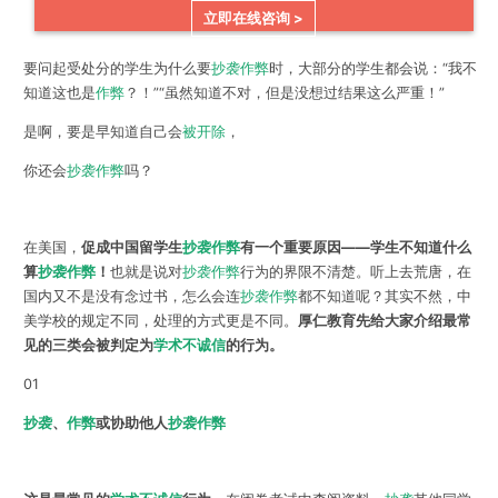
立即在线咨询 >
要问起受处分的学生为什么要
抄袭作弊
时，大部分的学生都会说：“我不
知道这也是
作弊
？！”“虽然知道不对，但是没想过结果这么严重！”
是啊，要是早知道自己会
被开除
，
你还会
抄袭作弊
吗？
在美国，
促成中国留学生
抄袭作弊
有一个重要原因——学生不知道什么
算
抄袭作弊
！
也就是说对
抄袭作弊
行为的界限不清楚。听上去荒唐，在
国内又不是没有念过书，怎么会连
抄袭作弊
都不知道呢？其实不然，中
美学校的规定不同，处理的方式更是不同。
厚仁教育先给大家介绍最常
见的三类会被判定为
学术不诚信
的行为。
01
抄袭
、
作弊
或协助他人
抄袭作弊