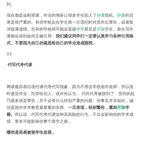
到。
现在都是远程授课，作业的增多让很多学生陷入了
抄袭
危机。
抄袭
的后
果是很严重的。有些学校会在学生第一次违纪时对其作出警告，或者取
消该课成绩。也有的学校则可能会直接
停学
甚至是
开除
学生。新生写作
课都会讲到如何正确引用，
我们建议同学们一定要认真学习各种引用格
式，不要因为自己的疏忽给自己的学业造成困扰。
03
代写代考代课
网课最容易出现代课代考代写现象，因为不用去学校面对老师，所以按
时递交作业，托管给别人。或许你认为， 代写代考被抓到了，受到的处
罚最多就是警告，并不会有什么特别严重的问题。但事实并非如此，诚
信是国外学术教育最看重的东西。
一旦发现，轻则警告，重则
开除
学
籍。
所以说，代写代考代课这种高风险的行为，不仅会影响你的学术成
绩，更有可能影响你整个留学之路。
哪些是容易被留学生忽视，