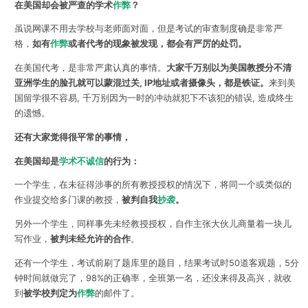
在美国却会被严查的学术
作弊
？
虽说网课不用去学校与老师面对面，但是考试的审查制度确是非常严
格，
如有
作弊
或者代考的现象被发现，都会有严厉的处罚。
在美国代考，是非常严肃认真的事情。
大家千万别以为美国教授分不清
亚洲学生的脸孔就可以蒙混过关, IP地址或者摄像头，都是铁证。
来到美
国留学很不容易, 千万别因为一时的冲动就犯下不该犯的错误, 造成终生
的遗憾。
还有大家觉得很平常的事情，
在美国却是
学术不诚信
的行为：
一个学生，在未征得涉事的所有教授授权的情况下，将同一个或类似的
作业提交给多门课的教授，
被判自我
抄袭
。
另外一个学生，同样事先未经教授授权，自作主张大伙儿商量着一块儿
写作业，
被判未经允许的合作
。
还有一个学生，考试前刷了题库里的题目，结果考试时50道客观题，5分
钟时间就做完了，98%的正确率，全班第一名，还没来得及高兴，就收
到
被学校判定为
作弊
的邮件了。