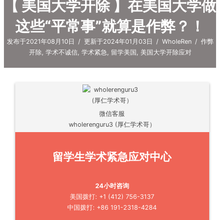
【 美国大学开除 】在美国大学做
这些“平常事”就算是作弊？！
发布于2021年08月10日
/
更新于2024年01月03日
/
WholeRen
/
作弊
开除
,
学术不诚信
,
学术紧急
,
留学美国
,
美国大学开除应对
微信客服
wholerenguru3 (厚仁学术哥）
留学生学术紧急应对中心
24小时咨询
美国拨打: +1 (412) 756-3137
中国拨打: +86 191-2318-4284