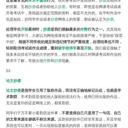
这是最常见的
学术不诚信
行为
。在闭卷考试中查阅资料、
抄袭
其他同学
的答案、互相
抄袭
或者协助他人
抄袭
。有时候，即使是在网课考试或者
开卷考试中，查阅超出规定范围的资料，都是不允许的。在平时作业中
也是如此，抄同学作业或者
抄袭
网络上的答案，都会被认定为
抄袭
。
处理学生
开除
案例时，
抄袭
是我们接触最多的
作弊
行为之一。
尤其现在
都是网课学习，大家以为网络授课肯定不如面授课严格，于是纷纷“踩雷
中招”。
根据不同学校的规定和违纪情节的严重程度，处理结果也不同，
轻则取消考试或作业成绩，重则
被学校停学
甚至
开除
。
我们最近接触了
很多来自排名不错的大学的学生，他们都表示自己对网课考试和作业的
要求不了解，导致出现
作弊
和
抄袭
现象。
02
论文抄袭
论文抄袭
是指学生引用了版权作品，而没有正确地标记出处，也就是学
术剽窃
。学术剽窃是侵犯他人版权的违法行为，使用已经出版的作品，
无论是复印的还是网络上的，都算剽窃。
同学们千万不要小看剽窃这件事，
不要觉得自己只是用了一句话、自己
的文章来源生僻就不标注来源。
反剽窃的软件已经非常发达，并且学校
系统也可以查到，一旦出现相似度极高的内容，老师很容易就可以看