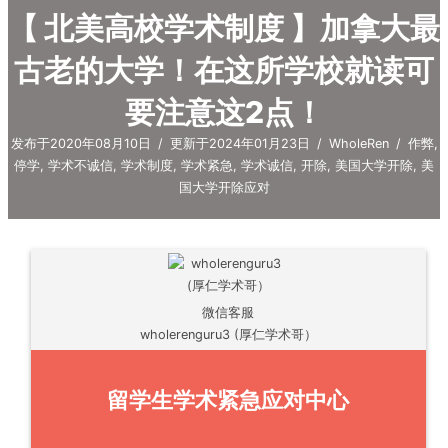
【 北美高校学术制度 】加拿大最
古老的大学！在这所学校就读可
要注意这2点！
发布于2020年08月10日
/
更新于2024年01月23日
/
WholeRen
/
作弊
,
停学
,
学术不诚信
,
学术制度
,
学术紧急
,
学术诚信
,
开除
,
美国大学开除
,
美
国大学开除应对
微信客服
wholerenguru3 (厚仁学术哥）
留学生学术紧急应对中心