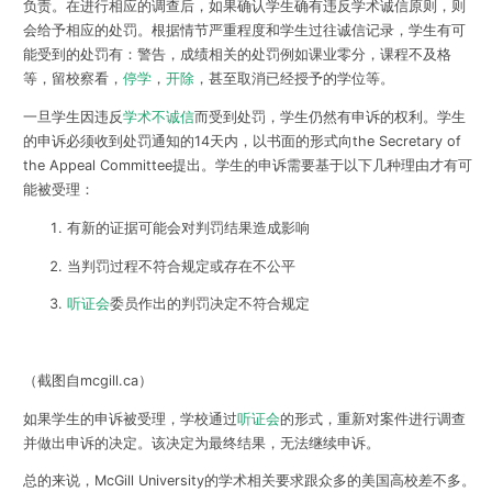
负责。在进行相应的调查后，如果确认学生确有违反学术诚信原则，则
会给予相应的处罚。根据情节严重程度和学生过往诚信记录，学生有可
能受到的处罚有：
警告，成绩相关的处罚例如课业零分，课程不及格
等，留校察看，
停学
，
开除
，甚至取消已经授予的学位
等。
一旦学生因违反
学术不诚信
而受到处罚，学生
仍然有申诉的权利
。学生
的申诉必须收到处罚通知的14天内，以书面的形式向the Secretary of
the Appeal Committee提出。学生的申诉需要基于以下几种理由才有可
能被受理：
有新的证据可能会对判罚结果造成影响
当判罚过程不符合规定或存在不公平
听证会
委员作出的判罚决定不符合规定
（截图自mcgill.ca）
如果学生的申诉被受理，学校通过
听证会
的形式，重新对案件进行调查
并做出申诉的决定。
该决定为最终结果，无法继续申诉。
总的来说，McGill University的学术相关要求跟众多的美国高校差不多。