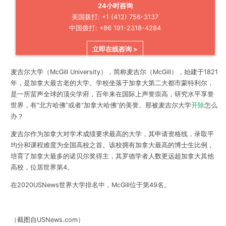
24小时咨询
美国拨打: +1 (412) 756-3137
中国拨打: +86 191-2318-4284
立即在线咨询 >
麦吉尔大学（McGill University），简称麦吉尔（McGill），始建于1821
年，
是加拿大最古老的大学
。学校坐落于加拿大第二大都市蒙特利尔，
是一所蜚声全球的顶尖学府，百年来在国际上声誉崇高，研究水平享誉
世界，有“北方哈佛”或者“加拿大哈佛”的美誉。那被麦吉尔大学
开除
怎么
办？
麦吉尔作为
加拿大对学术成绩要求最高的大学
，其申请资格线，录取平
均分和课程难度为全国高校之首。该校拥有加拿大最高的博士生比例，
培育了加拿大最多的诺贝尔奖得主，其罗德学者人数更远超加拿大其他
高校，位居世界第4。
在2020USNews世界大学排名中，McGill位于第49名。
（截图自USNews.com）