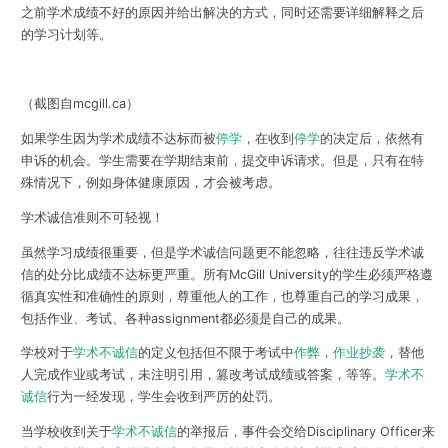
之前学术成绩不好的原因并给出解决的方式，同时还需要详细解释之后
的学习计划等。
（截图自mcgill.ca）
如果学生因为学术成绩不达标而被
停学
，在收到
停学
的决定后，
依然有
申诉的机会
。学生需要在学期结束前，提交申诉请求。但是，只有在特
殊情况下，例如身体健康原因，才会被考虑。
学术诚信准则不可轻视！
虽然学习成绩很重要，但是
学术诚信问题更不能忽略，往往违反学术诚
信的处分比成绩不达标更严重
。所有McGill University的学生必须严格遵
循真实性和准确性的原则，尊重他人的工作，也尊重自己的学习成果，
包括作业、考试、各种assignment都必须是自己的成果。
学校对于
学术不诚信
的定义包括但不限于
考试中
作弊
，
作业抄袭
，替他
人完成作业或考试，未注明引用，篡改考试成绩或答案
，等等。
学术不
诚信
行为一经发现，学生会收到严厉的处罚。
当学校收到关于
学术不诚信
的举报后，事件会交给Disciplinary Officer来