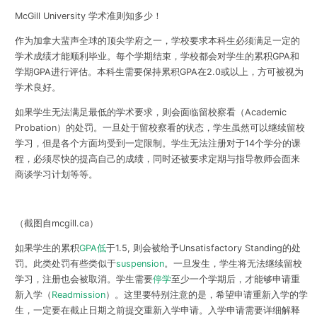
McGill University 学术准则知多少！
作为加拿大蜚声全球的顶尖学府之一，学校要求本科生必须满足一定的
学术成绩才能顺利毕业。每个学期结束，学校都会对学生的累积GPA和
学期GPA进行评估。本科生需要保持累积
GPA在2.0或以上
，方可被视为
学术良好。
如果学生无法满足最低的学术要求，则会面临
留校察看（Academic
Probation）
的处罚。一旦处于留校察看的状态，学生虽然可以继续留校
学习，但是各个方面均受到一定限制。学生无法注册对于14个学分的课
程，必须尽快的提高自己的成绩，同时还被要求定期与
指导教师会面来
商谈学习计划
等等。
（截图自mcgill.ca）
如果学生的累积
GPA低
于1.5, 则会被给予
Unsatisfactory Standing
的处
罚。此类处罚有些类似于
suspension
。一旦发生，学生将无法继续留校
学习，注册也会被取消。学生需要
停学
至少一个学期后，才能够申请
重
新入学（
Readmission
）
。这里要特别注意的是，希望申请重新入学的学
生，一定要在截止日期之前提交重新入学申请。入学申请需要详细解释