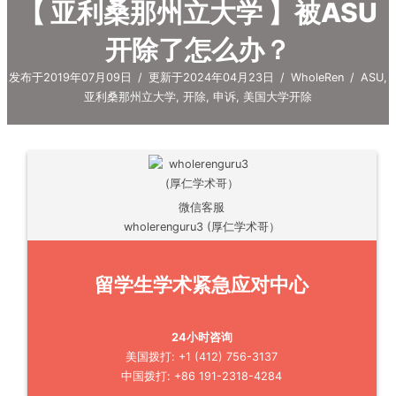
【 亚利桑那州立大学 】被ASU
开除了怎么办？
发布于2019年07月09日
/
更新于2024年04月23日
/
WholeRen
/
ASU
,
亚利桑那州立大学
,
开除
,
申诉
,
美国大学开除
微信客服
wholerenguru3 (厚仁学术哥）
留学生学术紧急应对中心
24小时咨询
美国拨打: +1 (412) 756-3137
中国拨打: +86 191-2318-4284