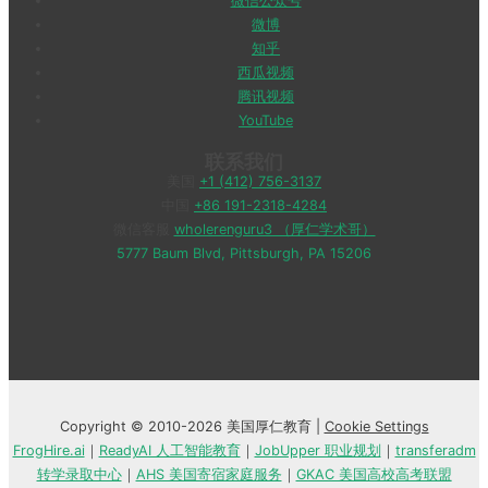
微信公众号
微博
知乎
西瓜视频
腾讯视频
YouTube
联系我们
美国
+1 (412) 756-3137
中国
+86 191-2318-4284
微信客服
wholerenguru3 （厚仁学术哥）
5777 Baum Blvd, Pittsburgh, PA 15206
Copyright © 2010-2026 美国厚仁教育 |
Cookie Settings
FrogHire.ai
｜
ReadyAI 人工智能教育
｜
JobUpper 职业规划
｜
transferadm
转学录取中心
｜
AHS 美国寄宿家庭服务
｜
GKAC 美国高校高考联盟