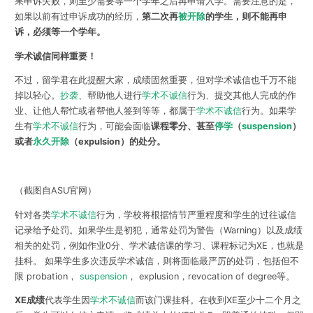
果申诉失败，则至少需要等一个学年之后再申请入学。需要注意的是，
如果以前有过申诉成功的经历，
第二次再
被开除
的学生，则不能再申
诉，必须等一个学年。
学术诚信同样重要！
不过，留学君在此提醒大家，成绩固然重要，但对学术诚信也千万不能
掉以轻心。
抄袭
、帮助他人进行
学术不诚信
行为、提交其他人完成的作
业、让他人帮忙或者帮他人签到等等，都属于
学术不诚信
行为。如果学
生有
学术不诚信
行为，可能会面临
课程零分、甚至
停学
（
suspension
）
或者
永久开除
（expulsion）的处分。
（截图自ASU官网）
针对各类
学术不诚信
行为，学校将根据情节严重程度和学生的过往诚信
记录给予处罚。如果学生是初犯，通常处罚为警告（Warning）以及成绩
相关的处罚，例如作业0分、学术诚信课的学习、课程标记为XE，也就是
挂科。 如果学生多次违反学术诚信，则将面临最严厉的处罚，包括但不
限 probation，
suspension
， explusion，revocation of degree等。
XE成绩
代表学生因
学术不诚信
而该门课挂科。在收到XE至少十二个月之