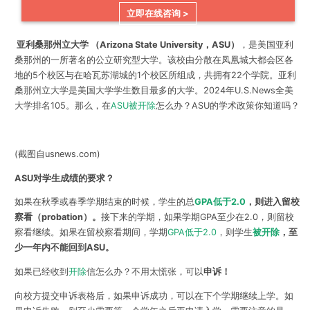
立即在线咨询 >
亚利桑那州立大学 （Arizona State University，ASU）
，是美国亚利
桑那州的一所著名的公立研究型大学。该校由分散在凤凰城大都会区各
地的5个校区与在哈瓦苏湖城的1个校区所组成，共拥有22个学院。亚利
桑那州立大学是美国大学学生数目最多的大学。2024年U.S.News全美
大学排名105。那么，在
ASU被开除
怎么办？ASU的学术政策你知道吗？
(截图自usnews.com)
ASU对学生成绩的要求？
如果在秋季或春季学期结束的时候，学生的总
GPA低于2.0
，则进入留校
察看（probation）。
接下来的学期，如果学期GPA至少在2.0，则留校
察看继续。如果在留校察看期间，学期
GPA低于2.0
，则学生
被开除
，至
少一年内不能回到ASU。
如果已经收到
开除
信怎么办？不用太慌张，可以
申诉！
向校方提交申诉表格后，如果申诉成功，可以在下个学期继续上学。如