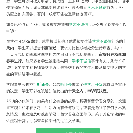
后，学生可以向校方申请，将成绩单上的XE改为E，即普通的挂科。但即
使在修改之后，如果其他学校询问学生是否有过
学术不诚信
行为，学生
仍应当如实回答。否则，成绩可能被重新修改回XE。
如果已经收到了XE，或者被学校通知
学术不诚信
，怎么办？答案是可以
申诉！
在学生收到XE成绩，或学校以其他形式通知学生该
学术不诚信
行为的
十
天内，
学生可以提交
书面陈述
，要求对指控或者处分进行审查。其中，
十天只包括春季和秋季学期内的日期（不包括夏季）。
审核只在秋季和
春季进行。
如果多名学生被指控与同一
学术不诚信
事件有关，则每个希
望申诉的学生都必须提交申诉；未提交申诉的学生不能从提交申诉的学
生的审核结果中受益。
学院董事会将举行
听证会
。
如果
听证会
做出了
停学
、
开除
或收回毕业证
的决定，学生可以在该通知信发出的
十天之内，申诉该决定。
ASU的小伙伴们，如果有什么有趣的故事，想要和留学君分享的，欢迎
留言哦！如果在学习、生活方面有任何疑问，或者是遇到了任何学术紧
急情况，也欢迎及时敲留学君，留学君在这里等你。关于其它学校的申
诉流程干货，可以查看留学君的过往文章哦。