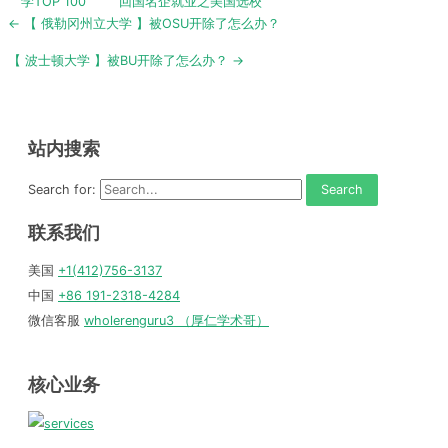
学TOP 100
回国名企就业之美国选校
Post
← 【 俄勒冈州立大学 】被OSU开除了怎么办？
navigation
【 波士顿大学 】被BU开除了怎么办？ →
站内搜索
Search for:
联系我们
美国
+1(412)756-3137
中国
+86 191-2318-4284
微信客服
wholerenguru3 （厚仁学术哥）
核心业务