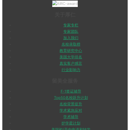
关于厚仁
专家专栏
专家团队
加入我们
名校录取榜
教育研究中心
美国大学排名
真实客户感言
行业影响力
留美全服务
F-1签证辅导
Top50名校跃升计划
名校背景提升
学术紧急应对
学术辅导
护学星计划
美国初/高中申请和转学