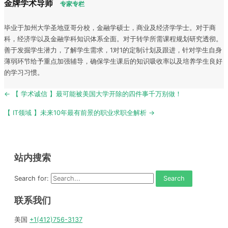
金牌学术导师
专家专栏
毕业于加州大学圣地亚哥分校，金融学硕士，商业及经济学学士。对于商
科，经济学以及金融学科知识体系全面。对于转学所需课程规划研究透彻。
善于发掘学生潜力，了解学生需求，1对1的定制计划及跟进，针对学生自身
薄弱环节给予重点加强辅导，确保学生课后的知识吸收率以及培养学生良好
的学习习惯。
Post
← 【 学术诚信 】最可能被美国大学开除的四件事千万别做！
navigation
【 IT领域 】未来10年最有前景的职业求职全解析 →
站内搜索
Search for:
联系我们
美国
+1(412)756-3137