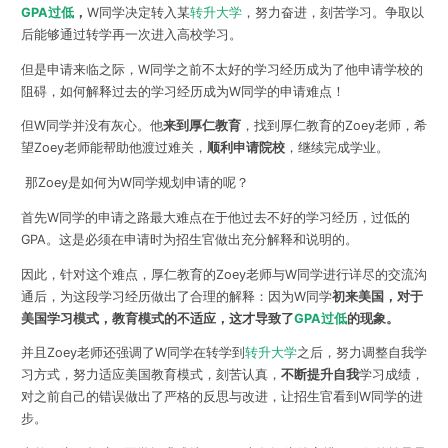
GPA过低
，
W同学决定转入某
转升大学
，努力奋进，刻苦学习。争取以
后能够通过转学再一次进入高校学习。
但是申请来临之际，W同学之前不太好的学习经历成为了他申请学校的
阻碍，如何解释过去的学习经历成为W同学的申请难点！
但W同学并没有灰心。他
来到厚仁教育
，找到厚仁教育的Zoey老师，希
望Zoey老师能帮助他渡过难关，
顺利申请院校
，继续完成学业。
那Zoey是如何为W同学规划申请的呢？
首先
W同学的申请之路最大难点在于他过去不好的学习经历，过低的
GPA。这是必须在申请时为招生官做出充分解释和说明的。
因此，针对这个难点，厚仁教育的Zoey老师与W同学进行详尽的交流沟
通后，为这段学习经历做出了合理的解释：因为W同学
初来美国，对于
美国学习模式，教育模式的不适应，这才导致了
GPA过低
的现象。
并且Zoey老师还强调了W同学在转学到
转升大学
之后，努力调整自我学
习方式，努力适应美国教育模式，刻苦认真，
不断提升自我
学习成绩，
对之前自己的错误做出了严格的反思与改进，让招生官看到W同学的进
步。