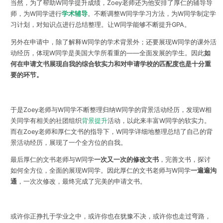
当然，为了帮助W同学提升成绩，Zoey老师还为他安排了厚仁的辅导导
师，为W同学进行
学术辅导
。不断调整W同学学习方法，为W同学制定学
习计划，对知识点进行总结整理。让W同学能够不断提升GPA。
另外在申请中，除了解释W同学的学术背景外；还要展现W同学的课外活
动经历，体现W同学是美国大学所看重的——全面发展的学生。因此
如
何在申请文书
展现自我的综合软实力和对申请学校的匹配度也是十分重
要的环节。
于是Zoey老师与W同学不断整理归纳W同学的背景活动经历，发现W相
关同学有相关的社团组织
背景提升
活动，以此来丰富W同学的软实力。
而在Zoey老师和厚仁文书的指导下，W同学详细地整理总结了自己的背
景活动经历，展现了一个全方位的自我。
最后厚仁的文书老师与W同学
一次又一次的修改文书
，完善文书，探讨
如何全方位，全面的展现W同学。因此厚仁的文书老师与W同学
一遍遍沟
通
，一次次修改，最终完成了完美的申请文书。
或许你正挣扎于学业之中，或许你也在犹豫不决，或许你也走过弯路，