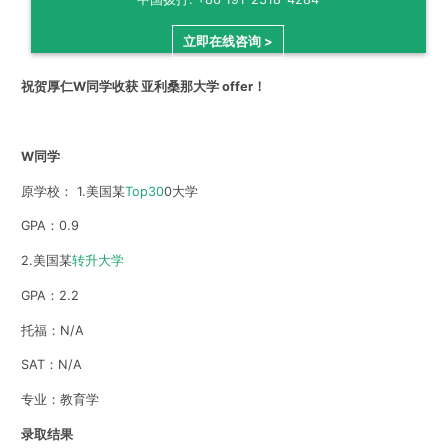
立即在线咨询 >
祝贺厚仁W
同学收获 亚利桑那大学 offer！
W同学
原学校： 1.美国某
Top30
0大学
GPA：0.9
2.美国某
转升大学
GPA：2.2
托福：N/A
SAT：N/A
专业：教育学
录取结果