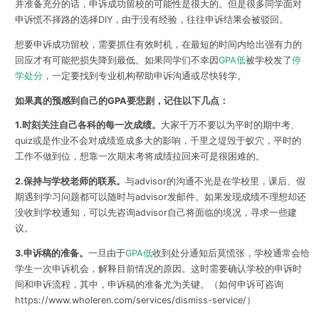
并准备充分的话，申诉成功留校的可能性是很大的。但是很多同学面对
申诉慌不择路的选择DIY，由于没有经验，往往申诉结果会被驳回。
想要申诉成功留校，需要抓住有效时机，在最短的时间内给出强有力的
回应才有可能把损失降到最低。如果同学们不幸因
GPA低
被学校发了
停
学处分
，一定要找到专业机构帮助申诉沟通或尽快转学。
如果真的预感到自己的GPA要悲剧，记住以下几点：
1.时刻关注自己各科的每一次成绩。
大家千万不要以为平时的期中考、
quiz或是作业不会对成绩造成多大的影响，千里之堤毁于蚁穴，平时的
工作不做到位，想靠一次期末考将成绩拉回来可是很困难的。
2.保持与学校老师的联系。
与advisor的沟通不光是在学校里，课后、假
期遇到学习问题都可以随时与advisor发邮件。如果发现成绩不理想却还
没收到学校通知，可以先咨询advisor自己将面临的境况，寻求一些建
议。
3.申诉稿的准备。
一旦由于
GPA低
收到处分通知后莫慌张，学校通常会给
学生一次申诉机会，解释目前情况的原因。这时需要确认学校的申诉时
间和申诉流程，其中，申诉稿的准备尤为关键。（如何申诉可咨询
https://www.wholeren.com/services/dismiss-service/）