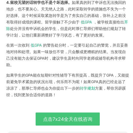
4.留校无望的话转学也不是个坏选择。
如果真的到了申诉也无法挽回的
地步，也不要灰心。天无绝人之路，此时采取转学的措施也不失为一个
好选择。这个时候采取紧急转学是为了夯实自己的基础，弥补上之前没
有取得好成绩的课程。留学接触了不少由于
低GPA
，被学校直接给出
开
除
处分并没有申诉机会的学生，但是此时厚仁导师们帮助他们规划了转
学计划，让他们重新调整好了学习状态，有了更好的发展。
在第一次收到
低GPA
的警告处分时，一定要引起自己的警觉，并且妥善
地对待和处理。如果一味放任不管，只会酿成更糟糕的结果。当发现自
己没有能力去保证GPA时，建议学生及时向同学老师或辅导机构寻求帮
助。
如果学生的GPA能在短期针对性辅导下有所提高，既提升了GPA，又能提
前避免学术紧急的状况出现，何乐而不为呢！如果GPA真的已经走远了
凉凉了，那厚仁导师也会为你提出下一步的
转学规划
方案，帮你另辟蹊
径，找到更加合适你的道路！
点击7x24全天在线咨询