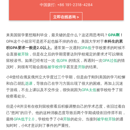
中国拨打: +86 191-2318-4284
立即在线咨询 >
来美国留学要想顺利毕业，最关键的是什么？这还用思考吗？
GPA啊
！
GPA这个小祖宗可是惹不起也躲不掉的存在。美国大学对于
本科生的累
积GPA要求一般是2.0以上。
通常第一次遇到
GPA低
于学校要求的时候不
会直接
被开除
，但是在之后的学期需要达到学校规定的要求才可以继续
留校读书。如果已经有过一次
低GPA
的情况，再遇到一次
GPA过低
的情
况时，则很有可能会面临
被学校停学
甚至是
开除
的结果。
小R曾经在俄亥俄州立大学度过三个学期，但是由于刚到美国的学习松懈
和自己胡乱
选课
，导致自己在学习方面出现了很大的困难。再加上沉迷
于游戏，不去上课以及不交作业，很快就因为
GPA太低
被学校给予了留
校察看处分。
但是小R并没有在收到留校察看后积极调整自己的学术态度，依旧过着自
己“悠闲”的日子。他的这种消极态度导致后两个学期成绩依旧停滞不前，
最终
GPA低于2.0
，学校给予了小R
开除
的处分。当接到
被学校开除
的通
知时时，小R才意识到了事件的严重性。