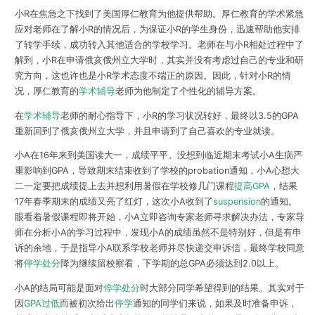
小R在焦急之下找到了美国厚仁教育为他提供帮助。厚仁教育的学术紧急
应对老师在了解小R的情况后，为保证小R的学生身份，迅速帮助他安排
了转学手续，成功转入其他适合的学校学习。老师在与小R相处过程中了
解到，小R在申请俄亥俄州立大学时，其实并没有考虑过自己的专业和研
究方向，这也许也是小R学术态度不端正的原因。因此，针对小R的情
况，厚仁教育的
学术辅导
老师为他制定了个性化的辅导方案。
在
学术辅导
老师的耐心指导下，小R的学习状况转好，最终以3.5的GPA
重新回到了俄亥俄州立大学，并且申请到了自己喜欢的专业就读。
小A在16年来到美国读大一，成绩平平。没想到临近期末考试小A生病严
重影响到GPA，导致期末结束收到了学校的probation通知，小A心想大
二一定要把成绩提上去并想利用暑假在学校修几门课程
提高GPA
，结果
17年春季期末的成绩又亮了红灯，这次小A收到了
suspension
的通知。
眼看着暑假课程即将开始，小A立即咨询专家老师寻求解决办法，专家导
师在分析小A的学习过程中，发现小A的成绩虽然不是特别好，但是有申
诉的余地，于是指导小A联系学校老师并尽快递交申诉信，最终学校同意
将
停学处分
降为继续留校察看，下学期的总GPA必须达到2.0以上。
小A的结局可能是面对
停学处分
时大部分同学希望得到的结果。其实对于
因
GPA过低
而被初次给出
停学
通知的同学们来说，如果及时准备申诉，