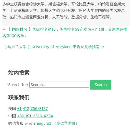
多学生获得包含哈佛大学、斯坦福大学、哥伦比亚大学、约翰霍普金斯大
学、卡耐基梅隆大学、加州大学伯克利分校、纽约大学在内的顶尖名校录
取，热门专业涵盖商业分析、人工智能、数据分析、生物工程等。
Post
← 【 国际排名 】国际排名第10，美国排名59究竟为何?（附：最新国际排
navigation
名前100名单）
【 马里兰大学 】University of Maryland 申诉及复学指南 →
站内搜索
Search for:
联系我们
美国
+1(412)756-3137
中国
+86 191-2318-4284
微信客服
wholerenguru3 （厚仁学术哥）