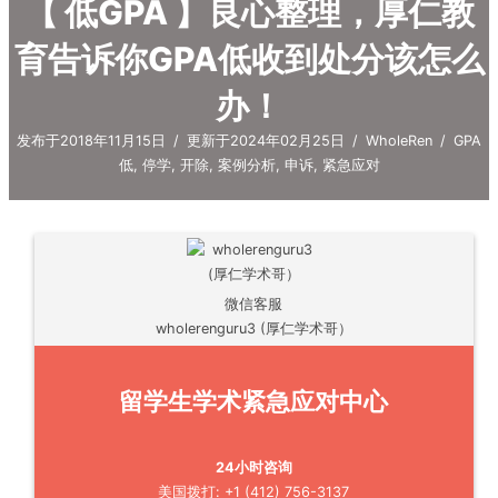
【 低GPA 】良心整理，厚仁教
育告诉你GPA低收到处分该怎么
办！
发布于2018年11月15日
/
更新于2024年02月25日
/
WholeRen
/
GPA
低
,
停学
,
开除
,
案例分析
,
申诉
,
紧急应对
微信客服
wholerenguru3 (厚仁学术哥）
留学生学术紧急应对中心
24小时咨询
美国拨打: +1 (412) 756-3137