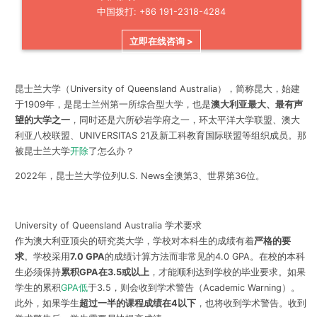
中国拨打: +86 191-2318-4284
立即在线咨询 >
昆士兰大学（University of Queensland Australia），简称昆大，始建
于1909年，是昆士兰州第一所综合型大学，也是
澳大利亚最大、最有声
望的大学之一
，同时还是六所砂岩学府之一，环太平洋大学联盟、澳大
利亚八校联盟、UNIVERSITAS 21及新工科教育国际联盟等组织成员。那
被昆士兰大学
开除
了怎么办？
2022年，昆士兰大学位列U.S. News全澳第3、世界第36位。
University of Queensland Australia 学术要求
作为澳大利亚顶尖的研究类大学，学校对本科生的成绩有着
严格的要
求
。学校采用
7.0 GPA
的成绩计算方法而非常见的4.0 GPA。在校的本科
生必须保持
累积GPA在3.5或以上
，才能顺利达到学校的毕业要求。如果
学生的累积
GPA低
于3.5，则会收到学术警告（Academic Warning）。
此外，如果学生
超过一半的课程成绩在4以下
，也将收到学术警告。收到