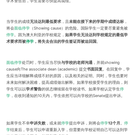
学术警告后，学生需要尽快提高成绩。
当学生的成绩
无法达到最低要求
，且
未能在接下来的学期中成绩达标
，
将会
面临停学
（Showing cause）的危险。国际学生一定要尽量避免被
停学
。因为澳大利亚的学校规定，
如果学生无法达到学校规定的最低学
术要求而被
停学
，将失去合法的学生签证而被迫回国
。
面临停学
处罚时，学生应当尽快
与学校的老师沟通
，并就showing
cause向The associate dean (academic) 提交
书面回复
。在回复中，学
生应当详细解释成绩不好的原因，以及相关的证明。同时，学生也要对
未来如何解决困难，提高成绩做出解释。如果学校接受学生的理由，则
学生可以以
学术警告
的状态继续留在学校读书。如果学校认定学生
停
学
，在收到通知的10天内，学生依然可以向学校的Senate提出申诉。
如果学生不幸
申诉失败
，或未就
停学
提出申诉，则将会
停学
12个月
。
停
学
结束后，学生可以申请重新入学，但需要向学校证明自己可以达到学