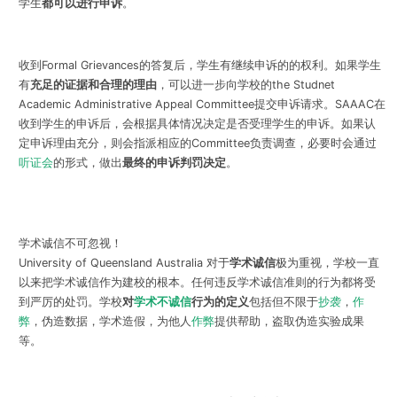
学生
都可以进行申诉
。
收到Formal Grievances的答复后，学生有继续申诉的的权利。如果学生
有
充足的证据和合理的理由
，可以进一步向学校的the Studnet
Academic Administrative Appeal Committee提交申诉请求。SAAAC在
收到学生的申诉后，会根据具体情况决定是否受理学生的申诉。如果认
定申诉理由充分，则会指派相应的Committee负责调查，必要时会通过
听证会
的形式，做出
最终的申诉判罚决定
。
学术诚信不可忽视！
University of Queensland Australia 对于
学术诚信
极为重视，学校一直
以来把学术诚信作为建校的根本。任何违反学术诚信准则的行为都将受
到严厉的处罚。学校
对
学术不诚信
行为的定义
包括但不限于
抄袭
，
作
弊
，伪造数据，学术造假，为他人
作弊
提供帮助，盗取伪造实验成果
等。