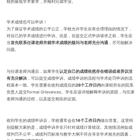
校的最低学术要求，并顺利完成学业。
学术成绩也可以申诉！
为了保证学术成绩的公平公正，学校允许学生在有合理理由的情况下，
对自己的学术成绩进行申诉。但是，在提交正式申诉请求之前，学生应
当
首先联系任课老师并就学术成绩的疑问与老师充分沟通
，尽可能解决
问题。
与任课老师沟通后，如果学生
认定自己的成绩依然存在错误或者异议没
有充分解决
，可以提交成绩申诉。成绩申诉的流程与学术处罚申诉的流
程基本一致。学生需要在收到成绩后的
28个工作日
内
向课程所在的院系
负责人提交Formal Grievances。学生应该详细解释申诉的原因，与任课
老师沟通的过程，以及提交相应的证据。
收到学生的成绩申诉后，学校通常会在
14个工作日内
做出答复。这里特
别提醒大家的是，成绩申诉并非只针对成绩计算错误。其他情况例如成
绩判罚不公平，成绩判罚标准与教学大纲不符合等非学术相关的因素，