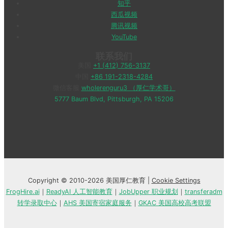
知乎
西瓜视频
腾讯视频
YouTube
联系我们
美国
+1 (412) 756-3137
中国
+86 191-2318-4284
微信客服
wholerenguru3 （厚仁学术哥）
5777 Baum Blvd, Pittsburgh, PA 15206
Copyright © 2010-2026 美国厚仁教育 |
Cookie Settings
FrogHire.ai
｜
ReadyAI 人工智能教育
｜
JobUpper 职业规划
｜
transferadm
转学录取中心
｜
AHS 美国寄宿家庭服务
｜
GKAC 美国高校高考联盟