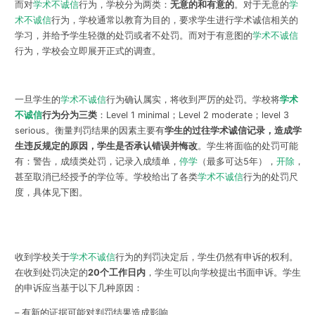
而对
学术不诚信
行为，学校分为两类：
无意的和有意的
。对于无意的
学
术不诚信
行为，学校通常以教育为目的，要求学生进行学术诚信相关的
学习，并给予学生轻微的处罚或者不处罚。而对于有意图的
学术不诚信
行为，学校会立即展开正式的调查。
一旦学生的
学术不诚信
行为确认属实，将收到严厉的处罚。学校将
学术
不诚信
行为分为三类
：Level 1 minimal；Level 2 moderate；level 3
serious。衡量判罚结果的因素主要有
学生的过往学术诚信记录，造成学
生违反规定的原因，学生是否承认错误并悔改
。学生将面临的处罚可能
有：警告，成绩类处罚，记录入成绩单，
停学
（最多可达5年），
开除
，
甚至取消已经授予的学位等。学校给出了各类
学术不诚信
行为的处罚尺
度，具体见下图。
收到学校关于
学术不诚信
行为的判罚决定后，学生仍然有申诉的权利。
在收到处罚决定的
20个工作日内
，学生可以向学校提出书面申诉。学生
的申诉应当基于以下几种原因：
– 有新的证据可能对判罚结果造成影响