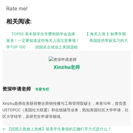
Rate me!
相关阅读:
TOP50 美本留学生学费和助学金选择
【 海关入境 】秋季学期
返美！一定要知道这些海关入境注意事项！
美国提供带薪实习的大
学TOP 100
回国名企就业之美国选校
Xinzhu老师
资深申请老师
专家专栏
Xinzhu老师在美获得整合营销传播与工商管理双硕士，来美10年，曾负责
USTOPCC（美国社大联盟）和在线辅导业务，熟知美国社区大学申请，社
区大学转学，及研究生申请等领域。
Post
← 【回国之路难上加难】留美学生暑假的正确打开方式是什么？