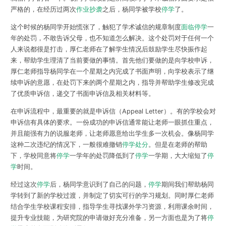
严格的，在经历过
两次
作业抄袭
之后，杨同学被学校
停学
了。
这个时候的杨同学开始慌张了，触犯了学术诚信的规章制度
面临停学
一
年的处罚，不敢告诉父母，也不知道怎么解决。这个处罚对于任何一个
人来说都很是打击，厚仁老师在了解学生情况后鼓励学生尽快振作起
来，帮助学生理清了当前要做的事情。首先他们要做的是向学校申诉，
厚仁老师指导杨同学在
一个星期之内完成了书面声明
，向学校表示了继
续申诉的意愿，在处罚下来的两个星期之内，指导并帮助学生修改完成
了
优质申诉信
，递交了书面申诉信及相关材料等。
在申诉流程中，最重要的就是申诉信（Appeal Letter）。
有的学校会对
申诉信有具体的要求。一份成功的申诉信通常能让老师一眼抓住重点，
并且能强有力的说服老师，让老师愿意给出学生多一次机会。像杨同学
这种二次违纪的情况下，一般很难撤销
停学处分
。但是在老师的帮助
下，学校同意将
停学
一学年的处罚降低到了
停学
一学期
，大大缩短了
停
学
时间。
经过这次
停学
后，杨同学意识到了自己的问题，
停学
期间我们帮助杨同
学转到了新的学校过渡，并制定了切实可行的学习规划。同时厚仁老师
结合学生学校课程安排，指导学生寻找课外学习资源，利用课余时间，
提升专业技能，为研究院的申请做好充分准备
，另一方面也是为了将
停