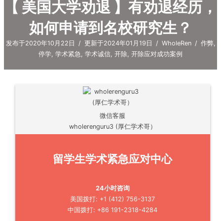
【 美国大学劝退 】有劝退经历，
如何申请到名校研究生？
发布于2020年10月22日
/
更新于2024年01月19日
/
WholeRen
/
作弊
,
停学
,
学术紧急
,
学术诚信
,
开除
,
开除应对成功案例
微信客服
wholerenguru3 (厚仁学术哥）
留学生学术紧急应对中心
24小时咨询
美国拨打: +1 (412) 756-3137
中国拨打: +86 191-2318-4284