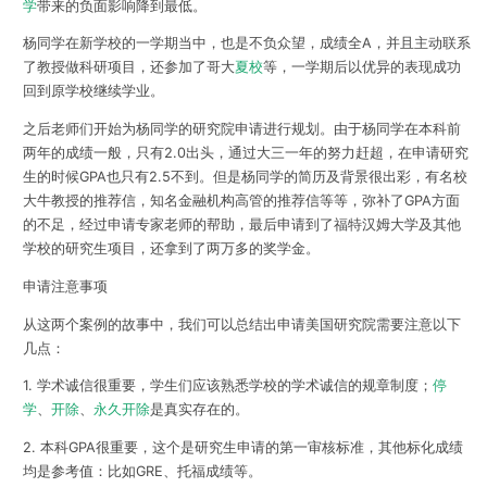
学
带来的负面影响降到最低。
杨同学在新学校的一学期当中，也是不负众望，
成绩全A
，并且主动联系
了教授做科研项目，还参加了哥大
夏校
等，一学期后以优异的表现成功
回到原学校继续学业。
之后老师们开始为杨同学的研究院申请进行规划。由于杨同学在本科前
两年的成绩一般，只有2.0出头，通过大三一年的努力赶超，在申请研究
生的时候GPA也只有2.5不到。但是杨同学的简历及背景很出彩，
有名校
大牛教授的推荐信，知名金融机构高管的推荐信
等等，弥补了GPA方面
的不足，经过申请专家老师的帮助，最后申请到了
福特汉姆大学及其他
学校的研究生项目，还拿到了两万多的奖学金
。
申请注意事项
从这两个案例的故事中，我们可以总结出申请美国研究院需要注意以下
几点：
1.
学术诚信很重要
，学生们应该熟悉学校的学术诚信的规章制度；
停
学
、
开除
、
永久开除
是真实存在的。
2.
本科GPA很重要
，这个是研究生申请的第一审核标准，其他标化成绩
均是参考值：比如GRE、托福成绩等。