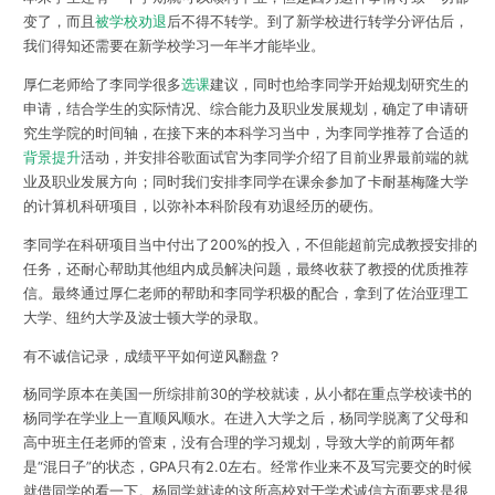
变了，而且
被学校劝退
后不得不转学。到了新学校进行转学分评估后，
我们得知还需要在新学校学习一年半才能毕业。
厚仁老师给了李同学很多
选课
建议，同时也给李同学开始规划研究生的
申请，结合学生的实际情况、综合能力及职业发展规划，确定了申请研
究生学院的时间轴，在接下来的本科学习当中，为李同学推荐了合适的
背景提升
活动
，并安排
谷歌面试官
为李同学介绍了目前业界最前端的就
业及职业发展方向；同时我们安排李同学在课余参加了
卡耐基梅隆大学
的计算机科研项目
，以弥补本科阶段有劝退经历的硬伤。
李同学在科研项目当中付出了200%的投入，不但能超前完成教授安排的
任务，还耐心帮助其他组内成员解决问题，
最终收获了教授的优质推荐
信
。最终通过厚仁老师的帮助和李同学积极的配合，拿到了
佐治亚理工
大学、纽约大学及波士顿大学
的录取。
有不诚信记录，成绩平平如何逆风翻盘？
杨同学原本在美国一所综排前30的学校就读，从小都在重点学校读书的
杨同学在学业上一直顺风顺水。在进入大学之后，杨同学脱离了父母和
高中班主任老师的管束，没有合理的学习规划，导致大学的前两年都
是“混日子”的状态，GPA只有2.0左右。经常作业来不及写完要交的时候
就借同学的看一下。杨同学就读的这所高校对于学术诚信方面要求是很