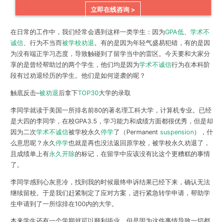
立即在线咨询 >
在日常的工作中，我们经常会遇到这样一类学生：因为
GPA低
、
学术不
诚信
、行为不当而
被学校劝退
。有的是因为年轻气盛易犯错，有的是因
为没有端正学习态度，导致触碰到了留学当中的雷区。今天要和大家分
享的是曾经帮助过的两个学生，他们均是因为
学术不诚信
行为在本科阶
段有过劝退经历的学生。他们是如何逆袭的呢？
触底反击–
被劝退
后拿下
TOP30
大学的录取
李同学就读于美国一所排名前80的著名理工科大学，计算机专业。已经
是大四的李同学，在校GPA3.5，学习能力和成绩方面都很优秀，但是却
因为二次
学术不诚信
被学校
永久
停学
了（Permanent
suspension
），什
么意思呢？永久
停学
也就是再也没法返回原学校，被学校永久劝退了，
且成绩单上有
永久开除
的标记，在留学中应该没有比这个更糟糕的事情
了。
李同学感到心灰意冷，找到我的时候最终申诉结果已经下来，确认无法
继续留校。于是我们赶紧制定了应对方案，进行
紧急转学申请
，帮助学
生申请到了一所综排在100内的大学。
本来学生还有一个学期就可以顺利毕业，但是因为这件事情导致一切都