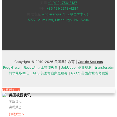
美国
+1 (412) 756-3137
中国
+86 191-2318-4284
微信客服
wholerenguru3 （厚仁学术哥）
5777 Baum Blvd, Pittsburgh, PA 15206
Copyright © 2010-2026 美国厚仁教育 |
Cookie Settings
FrogHire.ai
｜
ReadyAI 人工智能教育
｜
JobUpper 职业规划
｜
transferadm
转学录取中心
｜
AHS 美国寄宿家庭服务
｜
GKAC 美国高校高考联盟
联系我们 »
美国校园资讯
学业优化
实现梦想
扫码关注 >