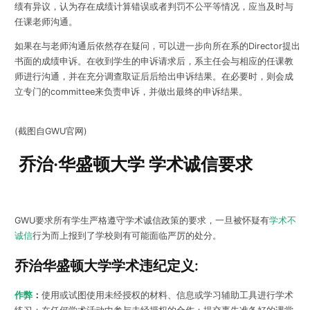
绩有异议，认为存在成绩计算错误或者判罚不公平等情况，应当及时与
任课老师沟通。
如果在与老师沟通后依然存在疑问，可以进一步向所在系的Director提出
书面的成绩申诉。在收到学生的申诉请求后，系主任会与相应的任课教
师进行沟通，并在充分调查取证后后给出申诉结果。在必要时，则会成
立专门的committee来负责申诉，并做出最终的申诉结果。
(截图自GWU官网)
乔治·华盛顿大学 学术诚信要求
GWU要求所有学生严格遵守学术诚信政策的要求，一旦被怀疑有
学术不
诚信
行为而上报到了学校则有可能面临严厉的处分。
乔治华盛顿大学学术违纪定义:
作弊
：
使用或试图使用未经授权的材料、信息或学习辅助工具进行学术