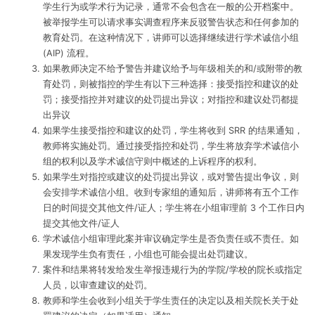
学生行为或学术行为记录，通常不会包含在一般的公开档案中。
被举报学生可以请求事实调查程序来反驳警告状态和任何参加的
教育处罚。在这种情况下，讲师可以选择继续进行学术诚信小组
(AIP) 流程。
如果教师决定不给予警告并建议给予与年级相关的和/或附带的教
育处罚，则被指控的学生有以下三种选择：接受指控和建议的处
罚；接受指控并对建议的处罚提出异议；对指控和建议处罚都提
出异议
如果学生接受指控和建议的处罚，学生将收到 SRR 的结果通知，
教师将实施处罚。通过接受指控和处罚，学生将放弃学术诚信小
组的权利以及学术诚信守则中概述的上诉程序的权利。
如果学生对指控或建议的处罚提出异议，或对警告提出争议，则
会安排学术诚信小组。收到专家组的通知后，讲师将有五个工作
日的时间提交其他文件/证人；学生将在小组审理前 3 个工作日内
提交其他文件/证人
学术诚信小组审理此案并审议确定学生是否负责任或不责任。如
果发现学生负有责任，小组也可能会提出处罚建议。
案件和结果将转发给发生举报违规行为的学院/学校的院长或指定
人员，以审查建议的处罚。
教师和学生会收到小组关于学生责任的决定以及相关院长关于处