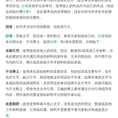
练习；在任何学术活动中参与未经授权的合作；提交事先准备好的课堂
考试作业;
抄袭
其他学生的考试；使用他人的作品作为自己的作品（包括
合同或付费
作弊
）；违反规考试的管理规则；违反任何与学术有关的课
程规则或项目的完整性。
捏造：
在学术活动中伪造数据、信息或引文。
抄袭
：
歪曲文字、想法或一系列想法，称其为原创或自己的。
抄袭
包括
未注明出处、不当释义、故意
抄袭
、和/或自我剽窃，示例如下：
未能引用：
使用或表述他人的词语、想法、数据和/或其他工作材料，没
有必要的文本归属注明这些材料的原作者。文本归因包括，但不限于括
号内的引文、脚注或其他表示学术材料的原始来源。
不当释义：
使用来自原始材料的直接语言，包括短语或完整句子，却不
包含引号；缺少引号，错误地将这些词误归于作者。如果作者的文字与
来源的用词选择相呼应，并且呼应的单词选择不在引号中，则很可能归
为不当释义，即使包含文内引用。正确的释义要求通过文内引用或同等
内容，用作者的话重述原始材料并注明原作者出处。
故意剽窃：
故意使用和展示他人文字，没有适当的对想法、数据或其他
工作材料致谢、引用或归属。材料不需要逐字逐句复制才构成故意
抄
袭
。