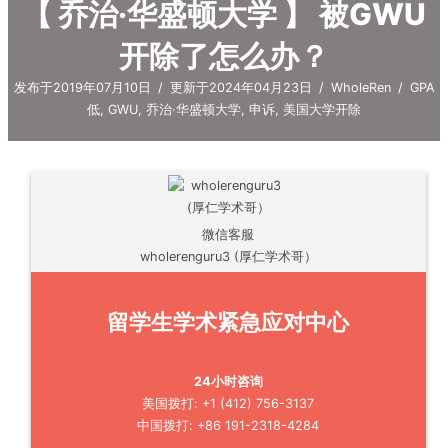
【 乔治·华盛顿大学 】 被GWU
开除了怎么办？
发布于2019年07月10日
/
更新于2024年04月23日
/
WholeRen
/
GPA
低
,
GWU
,
乔治·华盛顿大学
,
申诉
,
美国大学开除
微信客服
wholerenguru3 (厚仁学术哥）
留学生学术紧急应对中心
24小时咨询
美国拨打: +1 (412) 756-3137
中国拨打: +86 191-2318-4284