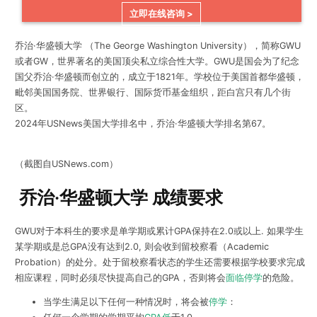
立即在线咨询 >
乔治·华盛顿大学 （The George Washington University），简称GWU
或者GW，世界著名的美国顶尖私立综合性大学。GWU是国会为了纪念
国父乔治·华盛顿而创立的，成立于1821年。学校位于美国首都华盛顿，
毗邻美国国务院、世界银行、国际货币基金组织，距白宫只有几个街
区。
2024年USNews美国大学排名中，乔治·华盛顿大学排名第67。
（截图自USNews.com）
乔治·华盛顿大学 成绩要求
GWU对于本科生的要求是单学期或累计GPA保持在2.0或以上. 如果学生
某学期或是总GPA没有达到2.0, 则会收到留校察看（Academic
Probation）的处分。处于留校察看状态的学生还需要根据学校要求完成
相应课程，同时必须尽快提高自己的GPA，否则将会
面临停学
的危险。
当学生满足以下任何一种情况时，将会被
停学
：