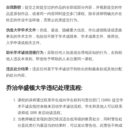
自我剽窃：
提交之前提交过的作品的全部或部分内容，并视新提交的作
品是原创作品，或者同一内容同时提交多门课程。除非讲师明确允许在
给定的作业中这样做，否禁止此类提交行为。
伪造大学学术文件：
伪造、篡改、隐瞒重大信息、作出虚假陈述或歪曲
事实的学术文件，包括但不限于学术成绩单、学术成果文件、推荐信、
入学申请或相关文件。
助长学术诚信违规行为：
采取任何人知道或合理地应知的行为，去协助
他人违反本准则。即使给予帮助的人未注册同一课程。
违反处分结果：
违反任何基于学术诚信守则给出的制裁条款或其他分配
的处分内容。
乔治华盛顿大学违纪处理流程:
课程的讲师通过联系学生或向学生权利与责任部门 (SRR) 提交学
术不诚实指控表格来启动学术诚信流程。学生和其他人可以联系
讲师或 SRR 来启动该流程。
当教师确定发现的违纪情况适合低等级的教育处分，同时警告处
分是此类行为最适当的结果时，可以发出警告信。此警告不构成