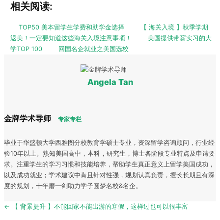
相关阅读:
TOP50 美本留学生学费和助学金选择
【 海关入境 】秋季学期
返美！一定要知道这些海关入境注意事项！
美国提供带薪实习的大
学TOP 100
回国名企就业之美国选校
Angela Tan
金牌学术导师
专家专栏
毕业于华盛顿大学西雅图分校教育学硕士专业，资深留学咨询顾问，行业经
验10年以上。熟知美国高中，本科，研究生，博士各阶段专业特点及申请要
求。注重学生的学习习惯和技能培养，帮助学生真正意义上留学美国成功，
以及成功就业；学术建议中肯且针对性强，规划认真负责，擅长长期且有深
度的规划，十年磨一剑助力学子圆梦名校&名企。
Post
← 【 背景提升 】不能回家不能出游的寒假，这样过也可以很丰富
navigation