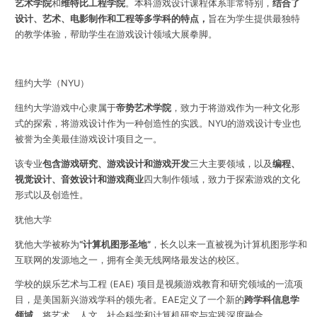
艺术学院
和
维特比工程学院
。
本科游戏设计课程体系非常特别，
结合了
设计、艺术、电影制作和工程等多学科的特点，
旨在为学生提供最独特
的教学体验，帮助学生在游戏设计领域大展拳脚。
纽约大学（NYU）
纽约大学游戏中心隶属于
帝势艺术学院
，致力于将游戏作为一种文化形
式的探索，将游戏设计作为一种创造性的实践。
NYU的游戏设计专业也
被誉为全美最佳游戏设计项目之一。
该专业
包含游戏研究、游戏设计和游戏开发
三大主要领域，以及
编程、
视觉设计、音效设计和游戏商业
四大制作领域，致力于探索游戏的文化
形式以及创造性。
犹他大学
犹他大学被称为
“计算机图形圣地”
，长久以来一直被视为计算机图形学和
互联网的发源地之一，拥有全美无线网络最发达的校区。
学校的娱乐艺术与工程 (EAE) 项目是视频游戏教育和研究领域的一流项
目，是美国新兴游戏学科的领先者。EAE定义了一个新的
跨学科信息学
领域
，将艺术、人文、社会科学和计算机研究与实践深度融合。