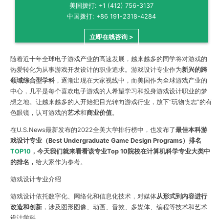
美国拨打: +1 (412) 756-3137
中国拨打: +86 191-2318-4284
立即在线咨询 >
随着近十年全球电子游戏产业的高速发展，越来越多的同学将对游戏的
热爱转化为从事游戏开发设计的职业追求。游戏设计专业作为
新兴的跨
领域综合型学科
，
逐渐出现在大家视线中，而美国作为全球游戏产业的
中心，几乎是每个喜欢电子游戏的人希望学习和投身游戏设计职业的梦
想之地。
让越来越多的人开始把目光转向游戏行业，放下“玩物丧志”的有
色眼镜，认可游戏的
艺术
和
商业价值
。
在U.S.News最新发布的2022全美大学排行榜中，也发布了
最佳本科游
戏设计专业（Best Undergraduate Game Design Programs）排名
TOP10
，今天我们就来看看该专业Top 10院校在计算机科学专业大类中
的排名，
给大家作为参考。
游戏设计专业介绍
游戏设计依托数字化、网络化和信息化技术，对媒体
从形式到内容进行
改造和创新
，涉及图形图像、动画、音效、多媒体、编程等技术和艺术
设计学科。