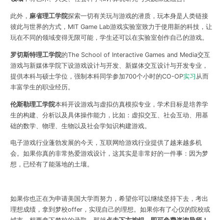
此外，
麻省理工学院
探索一切有关玩与游戏的潜质，玩本身是人类链接
彼此与世界的方式，MIT Game Lab游戏实验室致力于使用新的科技，让
玩在不同的领域变得无限可能，学生还可以在实验室创作自己的游戏。
罗切斯特理工学院
的The School of Interactive Games and Media交互
游戏与新媒体学院下设游戏设计与开发、新媒体交互设计与开发专业，
提供本科与硕士学位，强制本科同学参加700个小时的CO-OP
实习
从而
丰富学生的职业经历。
伦斯勒理工学院
本科开设游戏与虚拟仿真模拟专业，学术目标是培养学
生的构建、分析以及具体操作能力，比如：虚拟交互、社会互动、用基
础的数学、物理、生物以及社会学知识构建游戏。
电子游戏行业蓬勃发展的今天，互联网给游戏行业提供了越来越多机
会。如果你真的非常热爱游戏设计，这其实是非常好的一件事：因为梦
想，已经有了能落地的土壤。
如果你也正在为申请美国大学而努力，希望你可以继续坚持下去，考出
理想成绩，拿到梦校offer，实现自己的理想。
如果你有了心仪的院校或