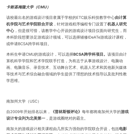
卡耐基梅隆大学（CMU）
该校最出名的游戏设计项目隶属于学校的ETC娱乐科技教学中心
由
计算
机学院与艺术学院联合开设
，针对游戏程序编程专门设置了
机器人研究
中心
，
但是很可惜，该教学中心开设的游戏设计项目仅面向研究生，而
本科阶段想要涉足游戏设计领域，可以选择辅修IDeATe游戏设计课程，
或申请BCSA跨学科项目。
本科生申请CMU的游戏设计，可以选择
BCSA跨学科项目。
该项目由计
算机科学学院和艺术学院联手打造，为有志于从事游戏设计、电脑动
画、电脑音乐、录音技术、互动舞台艺术、机器人艺术和其他新兴媒体
等技术与艺术综合融合领域的学生提供了理想的技术指导以及批判性教
学思维。
南加州大学（USC）
自2009年开始排名以来，
《普林斯顿评论》
每年都将南加州大学的
游戏
设计专业列为北美第一
，是游戏圈绝对的霸主。
南加大的游戏设计相关课程由几所实力强劲的学院联合开设，包括
电影