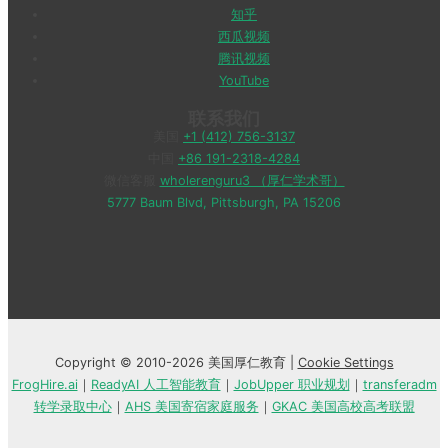
知乎
西瓜视频
腾讯视频
YouTube
联系我们
美国
+1 (412) 756-3137
中国
+86 191-2318-4284
微信客服
wholerenguru3 （厚仁学术哥）
5777 Baum Blvd, Pittsburgh, PA 15206
Copyright © 2010-2026 美国厚仁教育 |
Cookie Settings
FrogHire.ai
｜
ReadyAI 人工智能教育
｜
JobUpper 职业规划
｜
transferadm
转学录取中心
｜
AHS 美国寄宿家庭服务
｜
GKAC 美国高校高考联盟