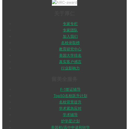
关于厚仁
专家专栏
专家团队
加入我们
名校录取榜
教育研究中心
美国大学排名
真实客户感言
行业影响力
留美全服务
F-1签证辅导
Top50名校跃升计划
名校背景提升
学术紧急应对
学术辅导
护学星计划
美国初/高中申请和转学