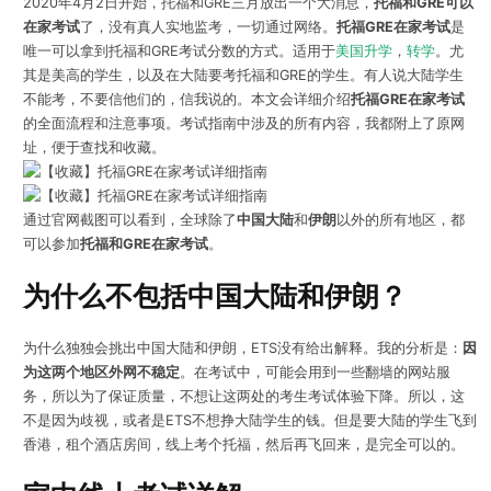
2020年4月2日开始，托福和GRE三月放出一个大消息，
托福和GRE可以
在家考试
了，没有真人实地监考，一切通过网络。
托福GRE在家考试
是
唯一可以拿到托福和GRE考试分数的方式。适用于
美国升学
，
转学
。尤
其是美高的学生，以及在大陆要考托福和GRE的学生。有人说大陆学生
不能考，不要信他们的，信我说的。本文会详细介绍
托福GRE在家考试
的全面流程和注意事项。考试指南中涉及的所有内容，我都附上了原网
址，便于查找和收藏。
通过官网截图可以看到，全球除了
中国大陆
和
伊朗
以外的所有地区，都
可以参加
托福和GRE在家考试
。
为什么不包括中国大陆和伊朗？
为什么独独会挑出中国大陆和伊朗，ETS没有给出解释。我的分析是：
因
为这两个地区外网不稳定
。在考试中，可能会用到一些翻墙的网站服
务，所以为了保证质量，不想让这两处的考生考试体验下降。所以，这
不是因为歧视，或者是ETS不想挣大陆学生的钱。但是要大陆的学生飞到
香港，租个酒店房间，线上考个托福，然后再飞回来，是完全可以的。