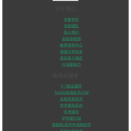
关于厚仁
专家专栏
专家团队
加入我们
名校录取榜
教育研究中心
美国大学排名
真实客户感言
行业影响力
留美全服务
F-1签证辅导
Top50名校跃升计划
名校背景提升
学术紧急应对
学术辅导
护学星计划
美国初/高中申请和转学