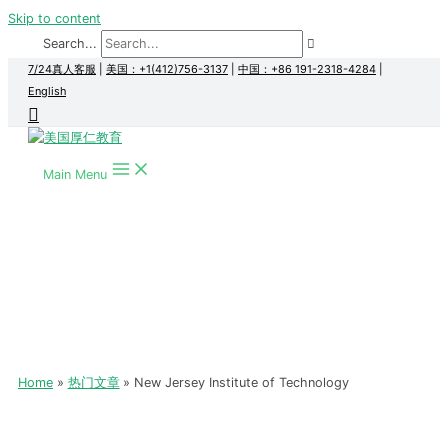
Skip to content
Search...
7/24真人客服
|
美国：+1(412)756-3137
|
中国：+86 191-2318-4284
|
English
Main Menu
Home
热门文章
New Jersey Institute of Technology