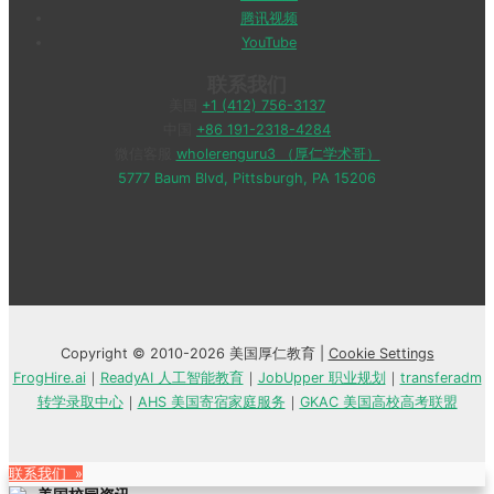
腾讯视频
YouTube
联系我们
美国
+1 (412) 756-3137
中国
+86 191-2318-4284
微信客服
wholerenguru3 （厚仁学术哥）
5777 Baum Blvd, Pittsburgh, PA 15206
Copyright © 2010-2026 美国厚仁教育 |
Cookie Settings
FrogHire.ai
｜
ReadyAI 人工智能教育
｜
JobUpper 职业规划
｜
transferadm
转学录取中心
｜
AHS 美国寄宿家庭服务
｜
GKAC 美国高校高考联盟
联系我们 »