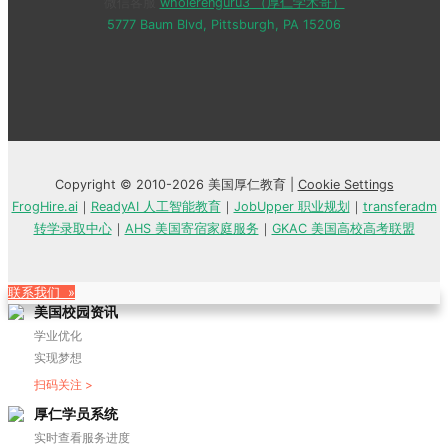
微信客服
wholerenguru3 （厚仁学术哥）
5777 Baum Blvd, Pittsburgh, PA 15206
Copyright © 2010-2026 美国厚仁教育 |
Cookie Settings
FrogHire.ai
｜
ReadyAI 人工智能教育
｜
JobUpper 职业规划
｜
transferadm
转学录取中心
｜
AHS 美国寄宿家庭服务
｜
GKAC 美国高校高考联盟
联系我们 »
美国校园资讯
学业优化
实现梦想
扫码关注 >
厚仁学员系统
实时查看服务进度