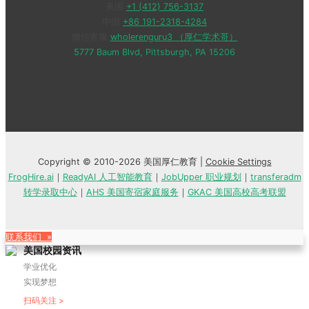
美国
+1 (412) 756-3137
中国
+86 191-2318-4284
微信客服
wholerenguru3 （厚仁学术哥）
5777 Baum Blvd, Pittsburgh, PA 15206
Copyright © 2010-2026 美国厚仁教育 |
Cookie Settings
FrogHire.ai
｜
ReadyAI 人工智能教育
｜
JobUpper 职业规划
｜
transferadm
转学录取中心
｜
AHS 美国寄宿家庭服务
｜
GKAC 美国高校高考联盟
联系我们 »
美国校园资讯
学业优化
实现梦想
扫码关注 >