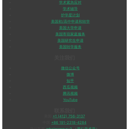
学术紧急应对
学术辅导
护学星计划
美国初/高中申请和转学
美国大学申请
美国寄宿家庭服务
美国研究生申请
美国转学服务
关注我们
微信公众号
微博
知乎
西瓜视频
腾讯视频
YouTube
联系我们
美国
+1 (412) 756-3137
中国
+86 191-2318-4284
微信客服
wholerenguru3 （厚仁学术哥）