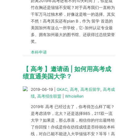
距离2019年高考还有不到10天时间了，你是成
竹在胸还是惴惴不安呢？对于高考我们一直称为
千军万马过独木桥，好像这是唯一的选择。其实
不然！高考其实还有plan B，作为 留学 首选的
美国加州有这么一所学校，它-加州认证专业最
多、拥有加州最大的图书馆、还获得过总统荣誉
奖。
本科申请
【 高考 】邀请函 | 如何用高考成
绩直通美国大学？
2019-06-19
|
GKAC
,
高考
,
高考后留学
,
高考成
绩
,
高考招生联盟
|
WholeRen
2019年 高考 已经过去了，你考得怎么样了呢？
是考虑清华，北大？还是选择985，211双一流
大学？如果是，那么恭喜，相信你的付出最终给
了你回报！亦或是你在彷徨成绩是否徘徊在本科
线，对自己能不能进入大学惴惴不安？等等！高