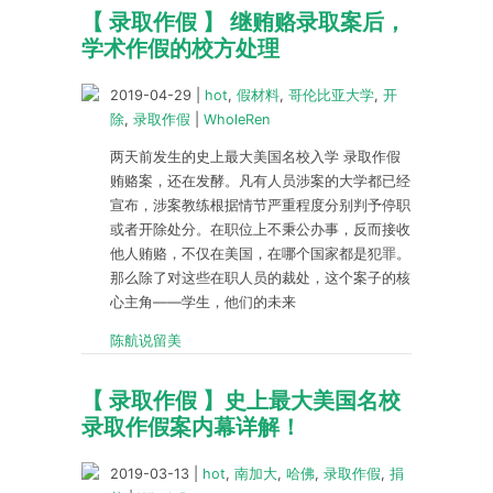
【 录取作假 】 继贿赂录取案后，
学术作假的校方处理
2019-04-29
|
hot
,
假材料
,
哥伦比亚大学
,
开
除
,
录取作假
|
WholeRen
两天前发生的史上最大美国名校入学 录取作假
贿赂案，还在发酵。凡有人员涉案的大学都已经
宣布，涉案教练根据情节严重程度分别判予停职
或者开除处分。在职位上不秉公办事，反而接收
他人贿赂，不仅在美国，在哪个国家都是犯罪。
那么除了对这些在职人员的裁处，这个案子的核
心主角——学生，他们的未来
陈航说留美
【 录取作假 】史上最大美国名校
录取作假案内幕详解！
2019-03-13
|
hot
,
南加大
,
哈佛
,
录取作假
,
捐