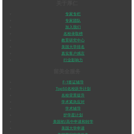
关于厚仁
专家专栏
专家团队
加入我们
名校录取榜
教育研究中心
美国大学排名
真实客户感言
行业影响力
留美全服务
F-1签证辅导
Top50名校跃升计划
名校背景提升
学术紧急应对
学术辅导
护学星计划
美国初/高中申请和转学
美国大学申请