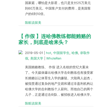
国家庭，哪怕是大影星，也只是支付25万美元
到60万美元。中国客户支付的费用，是美国客
户的6到10倍。
陈航说留美
【 作假 】连哈佛教练都能贿赂的
家长，到底是啥来头？
2019-05-01
|
hot
,
中国留学生
,
哈佛
,
录取作
假
,
美国大学
|
WholeRen
美国贿赂教练、 作假 进入名校的世纪大案未
了。今天媒体爆出哈佛大学击剑教练也有接受家
长贿赂以让体育生入学的嫌疑。大陆商人赵杰，
被指责通过复杂的地产交易和通过非盈利机构让
哈佛大学的击剑教练个人获利。而他自己的两个
儿子，正是通过击剑队，被招收进入哈佛大学。
陈航说留美