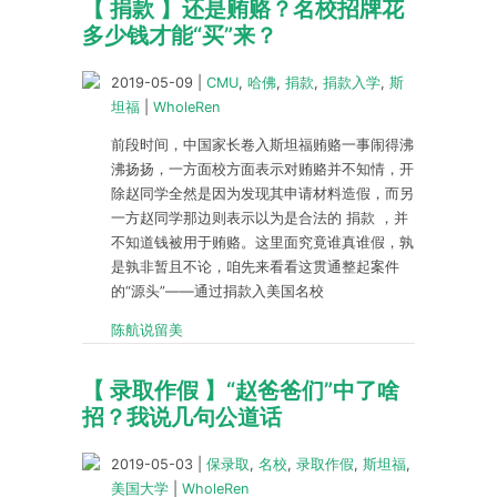
【 捐款 】还是贿赂？名校招牌花
多少钱才能“买”来？
2019-05-09
|
CMU
,
哈佛
,
捐款
,
捐款入学
,
斯
坦福
|
WholeRen
前段时间，中国家长卷入斯坦福贿赂一事闹得沸
沸扬扬，一方面校方面表示对贿赂并不知情，开
除赵同学全然是因为发现其申请材料造假，而另
一方赵同学那边则表示以为是合法的 捐款 ，并
不知道钱被用于贿赂。这里面究竟谁真谁假，孰
是孰非暂且不论，咱先来看看这贯通整起案件
的“源头”——通过捐款入美国名校
陈航说留美
【 录取作假 】“赵爸爸们”中了啥
招？我说几句公道话
2019-05-03
|
保录取
,
名校
,
录取作假
,
斯坦福
,
美国大学
|
WholeRen