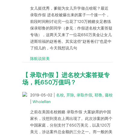
女儿挺优秀，爹能为女儿升学做点啥呢？最近
录取作假 进名校被爆出来的案子一个接一个，
前段时间刚讨论完一位花了120万贿赂女足教练
保录耶鲁的郭同学（参见：作假进名校大案答疑
专场），这两天又来了一位花650万美金让女儿
进斯坦福的赵爸爸。其实这些“赵爸爸们”也是中
了招儿的，今天我想说几句
陈航说留美
【 录取作假 】进名校大案答疑专
场，耗650万值吗？
2019-05-02
|
名校
,
开除
,
录取作假
,
耶鲁
,
藤校
|
WholeRen
之前在美国名校贿赂 录取作假 大案缺席的中国
家长，没想到竟在上周出现了。此次涉案的两个
中国家庭，分别支付了650万美元，以及120万
美元，涉达案件总金额的三分之一。而一般的美