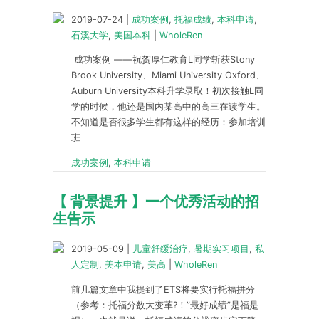
2019-07-24
|
成功案例
,
托福成绩
,
本科申请
,
石溪大学
,
美国本科
|
WholeRen
成功案例 ——祝贺厚仁教育L同学斩获Stony
Brook University、Miami University Oxford、
Auburn University本科升学录取！初次接触L同
学的时候，他还是国内某高中的高三在读学生。
不知道是否很多学生都有这样的经历：参加培训
班
成功案例
,
本科申请
【 背景提升 】一个优秀活动的招
生告示
2019-05-09
|
儿童舒缓治疗
,
暑期实习项目
,
私
人定制
,
美本申请
,
美高
|
WholeRen
前几篇文章中我提到了ETS将要实行托福拼分
（参考：托福分数大变革?！”最好成绩”是福是