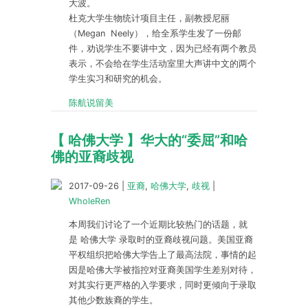
大波。
杜克大学生物统计项目主任，副教授尼丽
（Megan Neely），给全系学生发了一份邮
件，劝说学生不要讲中文，因为已经有两个教员
表示，不会给在学生活动室里大声讲中文的两个
学生实习和研究的机会。
陈航说留美
【 哈佛大学 】华大的“委屈”和哈
佛的亚裔歧视
2017-09-26
|
亚裔
,
哈佛大学
,
歧视
|
WholeRen
本周我们讨论了一个近期比较热门的话题，就
是 哈佛大学 录取时的亚裔歧视问题。美国亚裔
平权组织把哈佛大学告上了最高法院，事情的起
因是哈佛大学被指控对亚裔美国学生差别对待，
对其实行更严格的入学要求，同时更倾向于录取
其他少数族裔的学生。