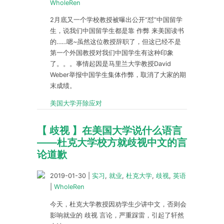
WholeRen
2月底又一个学校教授被曝出公开“怼”中国留学
生，说我们中国留学生都是靠 作弊 来美国读书
的……嗯~虽然这位教授辞职了，但这已经不是
第一个外国教授对我们中国学生有这种印象
了。。。事情起因是马里兰大学教授David
Weber举报中国学生集体作弊，取消了大家的期
末成绩。
美国大学开除应对
【 歧视 】在美国大学说什么语言
——杜克大学校方就歧视中文的言
论道歉
2019-01-30
|
实习
,
就业
,
杜克大学
,
歧视
,
英语
|
WholeRen
今天，杜克大学教授因劝学生少讲中文，否则会
影响就业的 歧视 言论，严重踩雷，引起了轩然