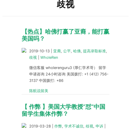
歧视
【热点】哈佛打赢了亚裔，能打赢
美国吗？
2019-10-13
|
亚裔
,
公平
,
哈佛
,
提高录取标准
,
歧视
|
WholeRen
微信客服 wholerenguru3 (厚仁学术哥） 留学
申请咨询 24小时咨询 美国拨打: +1 (412) 756-
3137 中国拨打: +86
陈航说留美
【 作弊 】美国大学教授“怼”中国
留学生集体作弊？
2019-03-28
|
作弊
,
学术不诚信
,
歧视
,
申诉
|