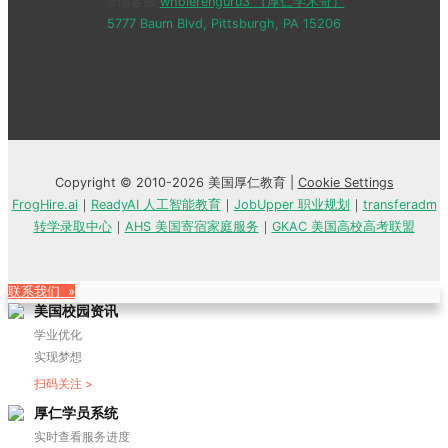
微信客服
wholerenguru3 （厚仁学术哥）
5777 Baum Blvd, Pittsburgh, PA 15206
Copyright © 2010-2026 美国厚仁教育 |
Cookie Settings
FrogHire.ai
｜
ReadyAI 人工智能教育
｜
JobUpper 职业规划
｜
transferadm
转学录取中心
｜
AHS 美国寄宿家庭服务
｜
GKAC 美国高校高考联盟
联系我们 »
美国校园资讯
学业优化
实现梦想
扫码关注 >
厚仁学员系统
实时查看服务进度