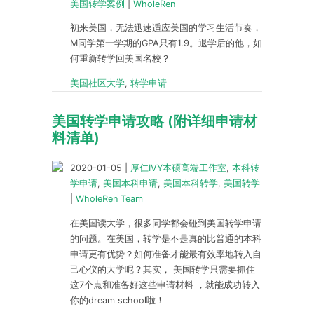
美国转学案例
|
WholeRen
初来美国，无法迅速适应美国的学习生活节奏，
M同学第一学期的GPA只有1.9。退学后的他，如
何重新转学回美国名校？
美国社区大学
,
转学申请
美国转学申请攻略 (附详细申请材
料清单)
2020-01-05
|
厚仁IVY本硕高端工作室
,
本科转
学申请
,
美国本科申请
,
美国本科转学
,
美国转学
|
WholeRen Team
在美国读大学，很多同学都会碰到美国转学申请
的问题。在美国，转学是不是真的比普通的本科
申请更有优势？如何准备才能最有效率地转入自
己心仪的大学呢？其实， 美国转学只需要抓住
这7个点和准备好这些申请材料 ，就能成功转入
你的dream school啦！