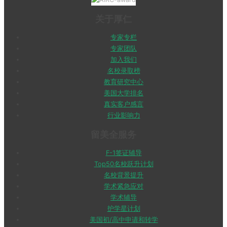
关于厚仁
专家专栏
专家团队
加入我们
名校录取榜
教育研究中心
美国大学排名
真实客户感言
行业影响力
留美全服务
F-1签证辅导
Top50名校跃升计划
名校背景提升
学术紧急应对
学术辅导
护学星计划
美国初/高中申请和转学