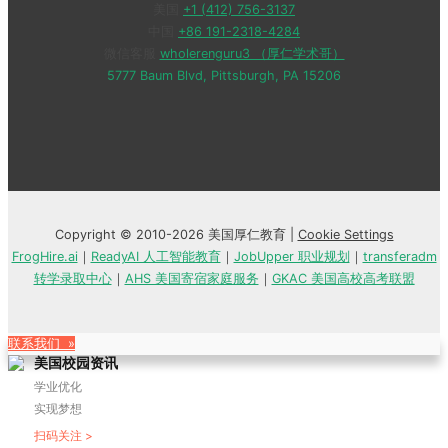
美国
+1 (412) 756-3137
中国
+86 191-2318-4284
微信客服
wholerenguru3 （厚仁学术哥）
5777 Baum Blvd, Pittsburgh, PA 15206
Copyright © 2010-2026 美国厚仁教育 |
Cookie Settings
FrogHire.ai
｜
ReadyAI 人工智能教育
｜
JobUpper 职业规划
｜
transferadm
转学录取中心
｜
AHS 美国寄宿家庭服务
｜
GKAC 美国高校高考联盟
联系我们 »
美国校园资讯
学业优化
实现梦想
扫码关注 >