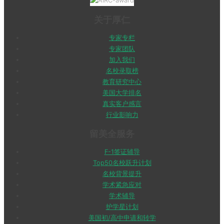
关于厚仁
专家专栏
专家团队
加入我们
名校录取榜
教育研究中心
美国大学排名
真实客户感言
行业影响力
留美全服务
F-1签证辅导
Top50名校跃升计划
名校背景提升
学术紧急应对
学术辅导
护学星计划
美国初/高中申请和转学