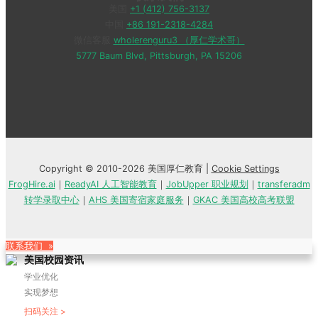
美国
+1 (412) 756-3137
中国
+86 191-2318-4284
微信客服
wholerenguru3 （厚仁学术哥）
5777 Baum Blvd, Pittsburgh, PA 15206
Copyright © 2010-2026 美国厚仁教育 |
Cookie Settings
FrogHire.ai
｜
ReadyAI 人工智能教育
｜
JobUpper 职业规划
｜
transferadm
转学录取中心
｜
AHS 美国寄宿家庭服务
｜
GKAC 美国高校高考联盟
联系我们 »
美国校园资讯
学业优化
实现梦想
扫码关注 >