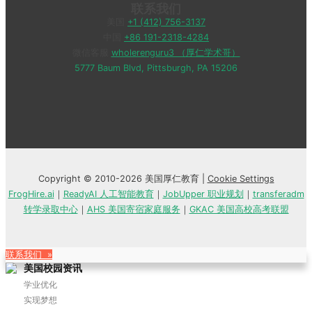
联系我们
美国
+1 (412) 756-3137
中国
+86 191-2318-4284
微信客服
wholerenguru3 （厚仁学术哥）
5777 Baum Blvd, Pittsburgh, PA 15206
Copyright © 2010-2026 美国厚仁教育 |
Cookie Settings
FrogHire.ai
｜
ReadyAI 人工智能教育
｜
JobUpper 职业规划
｜
transferadm
转学录取中心
｜
AHS 美国寄宿家庭服务
｜
GKAC 美国高校高考联盟
联系我们 »
美国校园资讯
学业优化
实现梦想