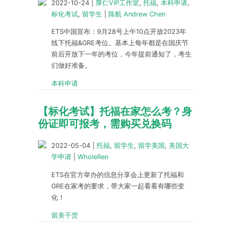
2022-10-24
|
厚仁VIP工作室
,
托福
,
本科申请
,
标化考试
,
留学生
|
陈航 Andrew Chen
ETS中国宣布：9月28号上午10点开放2023年
线下托福&GRE考位。基本上每年都是在国庆节
前后开放下一年的考位，今年提前通知了，考生
们做好准备。
本科申请
【标化考试】托福在家怎么考？身
份证即可报考，需购买兑换码
2022-05-04
|
托福
,
留学生
,
留学美国
,
美国大
学申请
|
WholeRen
ETS在官方举办的信息分享会上更新了托福和
GRE在家考的要求，带大家一起看看有哪些变
化！
留美干货