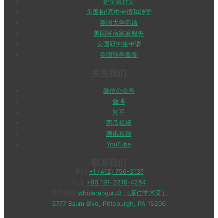
护学星计划
美国初/高中申请和转学
美国大学申请
美国寄宿家庭服务
美国研究生申请
美国转学服务
关注我们
微信公众号
微博
知乎
西瓜视频
腾讯视频
YouTube
联系我们
美国
+1 (412) 756-3137
中国
+86 191-2318-4284
微信客服
wholerenguru3 （厚仁学术哥）
5777 Baum Blvd, Pittsburgh, PA 15206