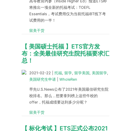
高等教育内参（Inside Higher Ed）报道ETS即
将推出一项全新的托福考试：TOEFL
Essentials，考试费用仅为当前托福iBT线下考
试费用的一半！
留美干货
【 美国硕士托福 】ETS官方发
布：全美最佳研究生院托福要求汇
总！
2021-02-22
|
托福
,
留学
,
留学美国
,
美国留学
,
美国研究生申请
|
WholeRen
早先U.S.News公布了2021年美国最佳研究生院
校排名。那么，想要拿到榜上这些牛校的
offer，托福成绩要达到多少分呢？
留美干货
【 标化考试 】ETS正式公布2021