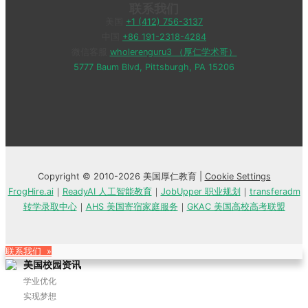
联系我们
美国
+1 (412) 756-3137
中国
+86 191-2318-4284
微信客服
wholerenguru3 （厚仁学术哥）
5777 Baum Blvd, Pittsburgh, PA 15206
Copyright © 2010-2026 美国厚仁教育 |
Cookie Settings
FrogHire.ai
｜
ReadyAI 人工智能教育
｜
JobUpper 职业规划
｜
transferadm
转学录取中心
｜
AHS 美国寄宿家庭服务
｜
GKAC 美国高校高考联盟
联系我们 »
美国校园资讯
学业优化
实现梦想