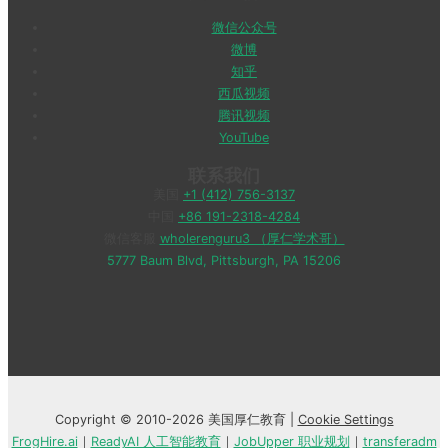
微信公众号
微博
知乎
西瓜视频
腾讯视频
YouTube
联系我们
美国
+1 (412) 756-3137
中国
+86 191-2318-4284
微信客服
wholerenguru3 （厚仁学术哥）
5777 Baum Blvd, Pittsburgh, PA 15206
Copyright © 2010-2026 美国厚仁教育 |
Cookie Settings
FrogHire.ai
｜
ReadyAI 人工智能教育
｜
JobUpper 职业规划
｜
transferadm