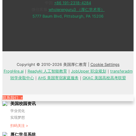
中国
+86 191-2318-4284
微信客服
wholerenguru3 （厚仁学术哥）
5777 Baum Blvd, Pittsburgh, PA 15206
Copyright © 2010-2026 美国厚仁教育 |
Cookie Settings
FrogHire.ai
｜
ReadyAI 人工智能教育
｜
JobUpper 职业规划
｜
transferadm
转学录取中心
｜
AHS 美国寄宿家庭服务
｜
GKAC 美国高校高考联盟
联系我们 »
美国校园资讯
学业优化
实现梦想
扫码关注 >
厚仁学员系统