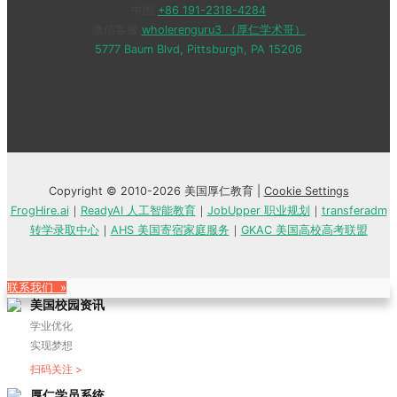
中国
+86 191-2318-4284
微信客服
wholerenguru3 （厚仁学术哥）
5777 Baum Blvd, Pittsburgh, PA 15206
Copyright © 2010-2026 美国厚仁教育 |
Cookie Settings
FrogHire.ai
｜
ReadyAI 人工智能教育
｜
JobUpper 职业规划
｜
transferadm
转学录取中心
｜
AHS 美国寄宿家庭服务
｜
GKAC 美国高校高考联盟
联系我们 »
美国校园资讯
学业优化
实现梦想
扫码关注 >
厚仁学员系统