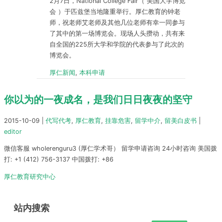
2月7日，National College Fair（ 美国大学博览
会 ）于匹兹堡当地隆重举行。厚仁教育的钟老
师，祝老师艾老师及其他几位老师有幸一同参与
了其中的第一场博览会。现场人头攒动，共有来
自全国的225所大学和学院的代表参与了此次的
博览会。
厚仁新闻
,
本科申请
你以为的一夜成名，是我们日日夜夜的坚守
2015-10-09
|
代写代考
,
厚仁教育
,
挂靠危害
,
留学中介
,
留美白皮书
|
editor
微信客服 wholerenguru3 (厚仁学术哥） 留学申请咨询 24小时咨询 美国拨
打: +1 (412) 756-3137 中国拨打: +86
厚仁教育研究中心
站内搜索