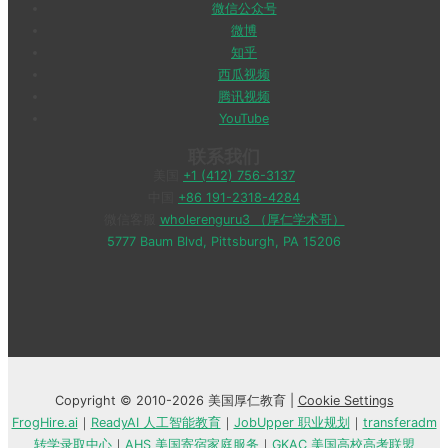
微信公众号
微博
知乎
西瓜视频
腾讯视频
YouTube
联系我们
美国
+1 (412) 756-3137
中国
+86 191-2318-4284
微信客服
wholerenguru3 （厚仁学术哥）
5777 Baum Blvd, Pittsburgh, PA 15206
Copyright © 2010-2026 美国厚仁教育 |
Cookie Settings
FrogHire.ai
｜
ReadyAI 人工智能教育
｜
JobUpper 职业规划
｜
transferadm
转学录取中心
｜
AHS 美国寄宿家庭服务
｜
GKAC 美国高校高考联盟