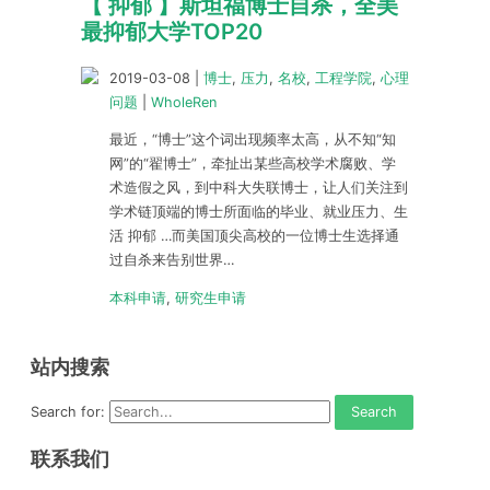
【 抑郁 】斯坦福博士自杀，全美
最抑郁大学TOP20
2019-03-08
|
博士
,
压力
,
名校
,
工程学院
,
心理
问题
|
WholeRen
最近，“博士”这个词出现频率太高，从不知“知
网”的“翟博士”，牵扯出某些高校学术腐败、学
术造假之风，到中科大失联博士，让人们关注到
学术链顶端的博士所面临的毕业、就业压力、生
活 抑郁 …而美国顶尖高校的一位博士生选择通
过自杀来告别世界…
本科申请
,
研究生申请
站内搜索
Search for:
联系我们